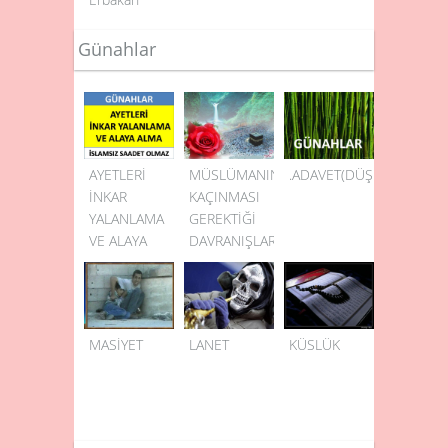
Günahlar
AYETLERİ
MÜSLÜMANIN
.ADAVET(DÜŞMANLIK)
İNKAR
KAÇINMASI
YALANLAMA
GEREKTİĞİ
VE ALAYA
DAVRANIŞLAR
ALMA
MASİYET
LANET
KÜSLÜK