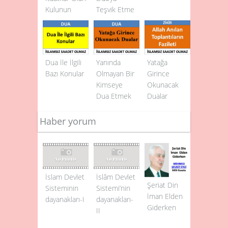
Kulunun
Teşvik Et­me
Duasına
Allah’ın (c.c.)
İcabet
Etmesi
Dua İle İlgili
Yanında
Yatağa
Bazı Konular
Olmayan Bir
Girince
Kimseye
Okunacak
Dua Etmek
Dualar
Haber yorum
İslam Devlet
İslâm Devlet
Şeriat Din
Sisteminin
Sistemi’nin
İman Elden
dayanakları-I
dayanakları-
Giderken
II