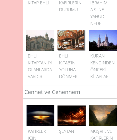
KİTAP EHLİ
KAFİRLERİN
İBRAHİM
DURUMU
A.S. NE
YAHUDİ
NEDE
HİRİSTİYANDI
EHLİ
EHLİ
KUR’AN
KİTAPTAN İYİ
KİTAB’IN
KENDİNDEN
OLANLARDA
YOLUNA
ÖNCEKİ
VARDIR
DÖNMEK
KİTAPLARI
TASDİK
EDİYOR
Cennet ve Cehennem
KAFİRLER
ŞEYTAN
MÜŞRİK VE
İÇİN
KAFİRLERİN