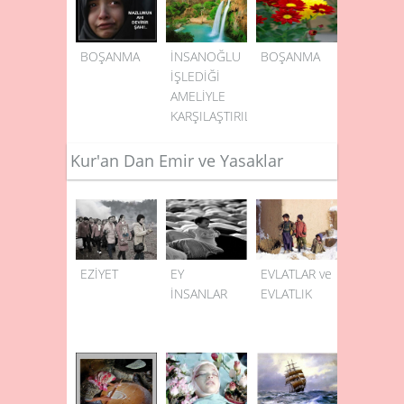
BOŞANMA
İNSANOĞLU
BOŞANMA
İŞLEDİĞİ
AMELİYLE
KARŞILAŞTIRILIR
Kur'an Dan Emir ve Yasaklar
EZİYET
EY
EVLATLAR ve
İNSANLAR
EVLATLIK