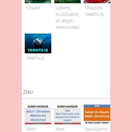
CİNLER
UZAYIN,
CİNLERİN
YILDIZLARIN
YARATILIŞI
VE ARŞIN
YARATILMASI
YARATILIŞ
Zikir
Allah’ı
Allah
Rasûlullah'ın