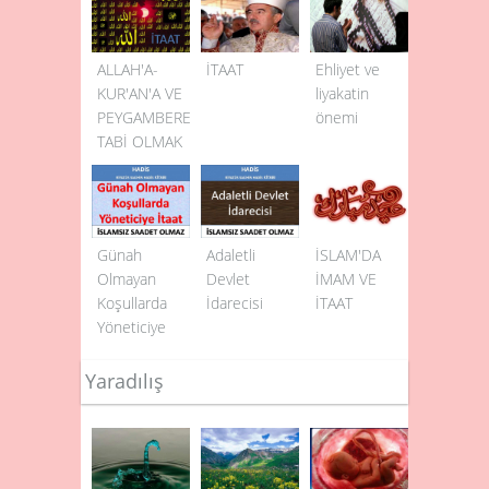
ALLAH'A-
İTAAT
Ehliyet ve
KUR'AN'A VE
liyakatin
PEYGAMBERE
önemi
TABİ OLMAK
Günah
Adaletli
İSLAM'DA
Olmayan
Devlet
İMAM VE
Koşullarda
İdarecisi
İTAAT
Yöneticiye
İtaat
Yaradılış