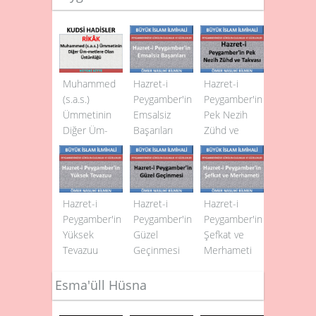
Muhammed
Hazret-i
Hazret-i
(s.a.s.)
Peygamber'in
Peygamber'in
Ümmetinin
Emsalsiz
Pek Nezih
Diğer Üm­
Başarıları
Zühd ve
metlere
Takvası
Olan
Üstünlüğü
Hazret-i
Hazret-i
Hazret-i
Peygamber'in
Peygamber'in
Peygamber'in
Yüksek
Güzel
Şefkat ve
Tevazuu
Geçinmesi
Merhameti
Esma'üll Hüsna