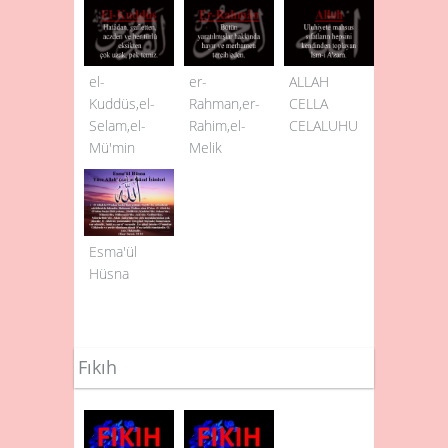
el-
er-
ALLAH
Kuddüs,el-
Rahman,er-
CELLA
Selam,el-
Rahim,el-
CELALUHU
Mü'min
Melik
Esma'ül
Hüsna
Fıkıh