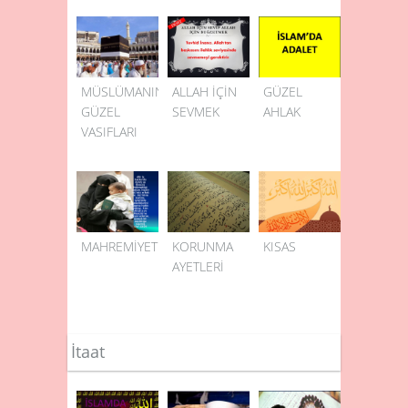
MÜSLÜMANIN
ALLAH İÇİN
GÜZEL
GÜZEL
SEVMEK
AHLAK
VASIFLARI
MAHREMİYET
KORUNMA
KISAS
AYETLERİ
İtaat