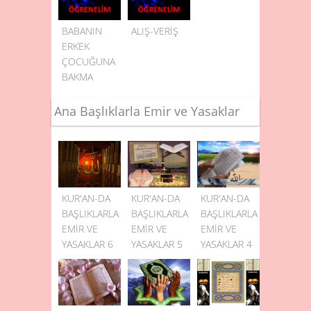
BABANIN
ALIŞ-VERİŞ
ERKEK
ÇOCUĞUNA
BAKMA
YÜKÜMLÜLÜĞÜ
Ana Başlıklarla Emir ve Yasaklar
KUR'AN-DA
KUR'AN-DA
KUR'AN-DA
BAŞLIKLARLA
BAŞLIKLARLA
BAŞLIKLARLA
EMİR VE
EMİR VE
EMİR VE
YASAKLAR 6
YASAKLAR 5
YASAKLAR 4