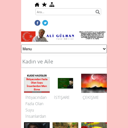
Kadın ve Aile
İhtiyacından
İSTİŞARE
ÇEKİŞME
Fazla Olan
Suyu
İnsanlardan
Men Etme