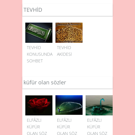
TEVHİD
TEVHİD
TEVHİD
KONUSUNDA
AKİDESİ
SOHBET
küfür olan sözler
ELFÂZLI
ELFÂZLI
ELFÂZLI
KÜFÜR
KÜFÜR
KÜFÜR
OLAN SÖZ
OLAN SÖZ
OLAN SÖZ