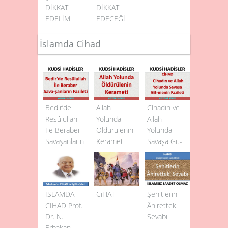
DİKKAT
DİKKAT
EDELİM
EDECEĞİ
HUSUSLAR
3
İslamda Cihad
Bedir’de
Allah
Cihadın ve
Resûlullah
Yolunda
Allah
İle Beraber
Öldürülenin
Yolunda
Sava­şanların
Kerameti
Savaşa Git­
Fazileti
menin
Fazileti
İSLAMDA
CiHAT
Şehitlerin
CIHAD Prof.
Âhiretteki
Dr. N.
Sevabı
Erbakan