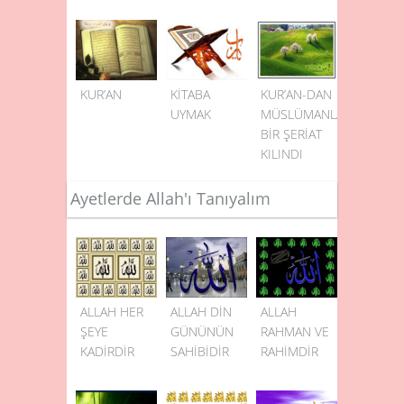
KUR’AN
KİTABA
KUR’AN-DAN
UYMAK
MÜSLÜMANLARA
BİR ŞERİAT
KILINDI
Ayetlerde Allah'ı Tanıyalım
ALLAH HER
ALLAH DİN
ALLAH
ŞEYE
GÜNÜNÜN
RAHMAN VE
KADİRDİR
SAHİBİDİR
RAHİMDİR