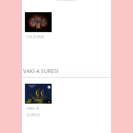
EVLENME
VAKİ-A SURESİ
VAKİ-A
SURESİ