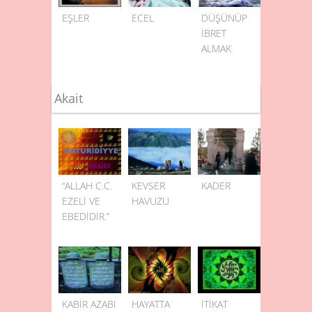
EŞLER
ECEL
DÜŞÜNÜP
İBRET
ALMAK
Akait
“ALLAH C.C.
KEVSER
KADER
EZELİ VE
HAVUZU
EBEDİDİR.”
KABİR AZABI
HAYATTA
İTİKAT