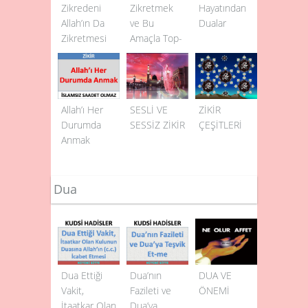
Zikredeni
Zikretmek
Hayatından
Allah’ın Da
ve Bu
Dualar
Zikretmesi
Amaçla Top­
lanmanın
Fazileti
Allah’ı Her
SESLİ VE
ZİKİR
Durumda
SESSİZ ZİKİR
ÇEŞİTLERİ
Anmak
Dua
Dua Ettiği
Dua’nın
DUA VE
Vakit,
Fazileti ve
ÖNEMİ
İtaatkar Olan
Dua’ya