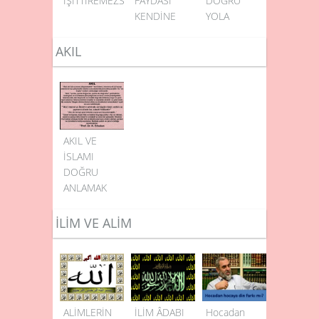
İŞİTTİREMEZSİN
FAYDASI
DOĞRU
KENDİNE
YOLA
ULAŞTIRIR
AKIL
AKIL VE
İSLAMI
DOĞRU
ANLAMAK
İLİM VE ALİM
ALİMLERİN
İLİM ÂDABI
Hocadan