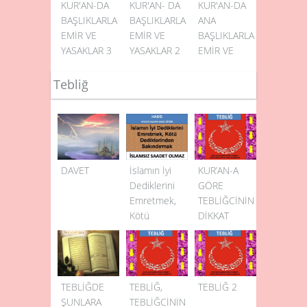
KUR'AN-DA
KUR'AN- DA
KUR'AN-DA
BAŞLIKLARLA
BAŞLIKLARLA
ANA
EMİR VE
EMİR VE
BAŞLIKLARLA
YASAKLAR 3
YASAKLAR 2
EMİR VE
YASAKLAR 1
Tebliğ
DAVET
İslamın İyi
KUR’AN-A
Dediklerini
GÖRE
Emretmek,
TEBLİĞCİNİN
Kötü
DİKKAT
Dediklerinden
EDECEĞİ
Sakındırmak
HUSUSLAR
TEBLİĞDE
TEBLİĞ,
TEBLİĞ 2
ŞUNLARA
TEBLİĞCİNİN