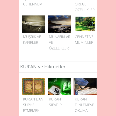
CEHENNEM
ORTAK
ÖZELLİKLERİ
MÜŞRİK VE
MUNAFIKLAR
CENNET VE
KAFİRLER
VE
MÜMİNLER
ÖZELLİKLERİ
KUR'AN ve Hikmetleri
KUR’AN DAN
KUR’AN
KUR’AN
ŞÜPHE
ŞİFADIR
DİNLEMEVE
ETMEMEK
OKUMA