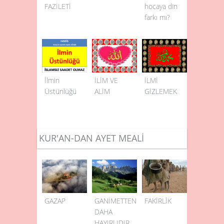
FAZİLETİ
hocaya din
farkı mı?
İlmin
İLİM VE
İLMİ
Üstünlüğü
ALİM
GİZLEMEK
KUR'AN-DAN AYET MEALİ
GAZAP
GANİMETTEN
FAKİRLİK
DAHA
HAYIRLIDIR