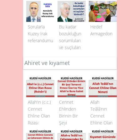
Sorularla
Bu kadar
Hedef
Kuzey Irak
bozukluğun
Armagedon
referandumu
sorumluları
ve suçluları
kimlerdir?
Ahiret ve kıyamet
Allah’ın (c.c.)
Cennet
Allah
Cennet
Ehlinden
Teâlâ’nın
Ehline Olan
Birinin Bir
Cennet
Rızası
Şeyi
Ehline Olan
(Rıdvân’ı)
Temenni
Nimeti
Etmesi