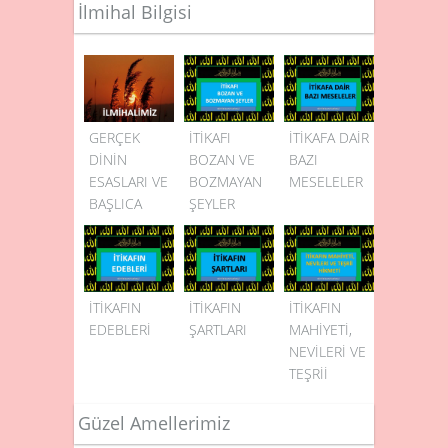
İlmihal Bilgisi
GERÇEK
İTİKAFI
İTİKAFA DAİR
DİNİN
BOZAN VE
BAZI
ESASLARI VE
BOZMAYAN
MESELELER
BAŞLICA
ŞEYLER
DİNLER
İTİKAFIN
İTİKAFIN
İTİKAFIN
EDEBLERİ
ŞARTLARI
MAHİYETİ,
NEVİLERİ VE
TEŞRİİ
HİKMETİ
Güzel Amellerimiz