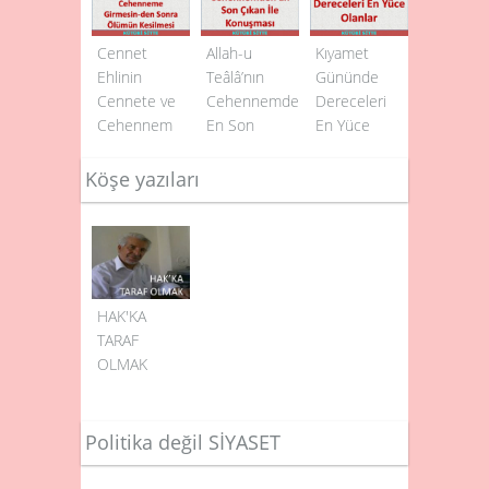
Üzerine
Yüce Allah’ın
Cennet
Allah-u
Kıyamet
Buna İcabet
Ehlinin
Teâlâ’nın
Gününde
Etmesi
Cennete ve
Cehennemden
Dereceleri
Cehennem
En Son
En Yüce
Ehlinin de
Çıkan İle
Olanlar
Cehenneme
Konuşması
Köşe yazıları
Girmesin­den
Sonra
Ölümün
Kesilmesi
HAK'KA
TARAF
OLMAK
Politika değil SİYASET