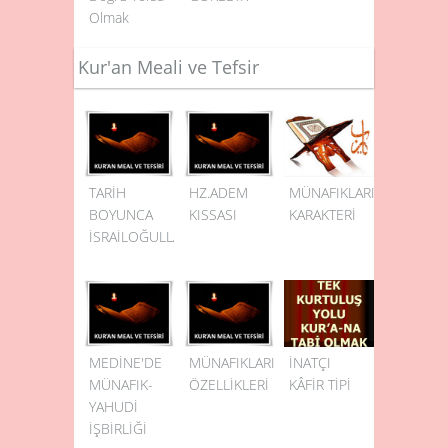
Olmak
Kur'an Meali ve Tefsir
TARİH
HZ.ADEM
MÜNAFIKLARIN
BOYUNCA
KISSASI
KARAKTERİ
İSRAİLOĞULLARI
MEDİNE'DE
MÜNAFIKLARIN
İNATÇI
MÜNAFIK-
ÖZELLİKLERİ
KÂFİR TİPİ
YAHUDİ
İŞBİRLİĞİ