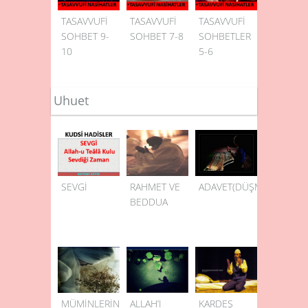
TASAVVUFİ
TASAVVUFİ
TASAVVUFİ
SOHBET 9-
SOHBET 7-8
SOHBETLER
10
5-6
Uhuet
SEVGİ
RAHMET VE
ADAVET(DÜŞMANLIK)
BEDDUA
MÜMİNLERİN
ALLAH’I
KARDEŞ