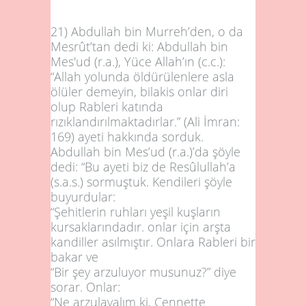
21)
Abdullah bin Murreh’den, o da
Mesrût’tan dedi ki: Ab­dullah bin
Mes'ud (r.a.), Yüce Allah’ın (c.c.):
“
Allah yolunda öldürülenlere asla
ölüler demeyin, bilakis onlar diri
olup Rableri katında
rızıklandırılmaktadırlar.”
(Ali İmran:
169
) ayeti hakkında sorduk.
Abdullah bin Mes’ud (r.a.)’da şöyle
dedi: “Bu ayeti biz de Resûlullah’a
(s.a.s.) sor­muştuk. Kendileri şöyle
buyurdu­lar:
“Şehitlerin ruhları yeşil kuşların
kursaklarındadır. onlar için arşta
kandiller asılmıştır. Onlara Rableri bir
bakar ve
“Bir şey arzuluyor musunuz?” diye
sorar. Onlar:
“Ne arzulayalım ki, Cen­nette