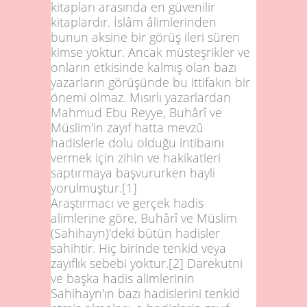
kitapları arasında en güvenilir
kitaplardır. İslâm âlimlerinden
bunun aksine bir görüş ileri süren
kimse yoktur. Ancak müsteşrikler ve
onların etkisinde kalmış olan bazı
yazarların görüşünde bu ittifakın bir
önemi olmaz. Mısırlı yazarlardan
Mahmud Ebu Reyye, Buhârî ve
Müslim'in zayıf hatta mevzû
hadislerle dolu olduğu intibaını
vermek için zihin ve hakikatleri
saptırmaya başvururken hayli
yorulmuştur.
[1]
Araştırmacı ve gerçek hadis
alimlerine göre, Buhârî ve Müslim
(Sahihayn)'deki bütün hadisler
sahihtir. Hiç birinde tenkid veya
zayıflık sebebi yoktur.
[2]
Darekutni
ve başka hadis alimlerinin
Sahihayn'ın bazı hadislerini tenkid