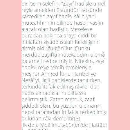
bir kısım selef'in: "Zayıf hadîsle amel
reyle amelden üstündür" sözünde
kastedilen zayıf hadîs, sâlih yani
müteahhirinin dilinde hasen vasfını
alacak olan hadîstir. Meseleye
buradan bakınca araya ciddi bir
ihtilaftan ziyâde ıstılah farklılığının
girmiş olduğu görülür. Çünkü
merdûd zayıf'la mütekaddim ulemâ
da ameli reddetmiştir. Nitekim, zayıf
hadîsi, re'ye tercîh etmeleriyle
meşhur Ahmed İbnu Hanbel ve
Nesâî'yi, ilgili bahislerde tanıtırken,
terkinde ittifak edilmiş râviler'den
hadîs almadıklarını bilhassa
belirtmiştik. Zaten metruk, zaafı
şiddetli olan, bu yüzden ulemanın
hepsi tarafından ittifakla terkedilmiş
bulunan râvi demektir
[3]
.
İlk defa Meâlimu's-Sünen'de Hattâbi