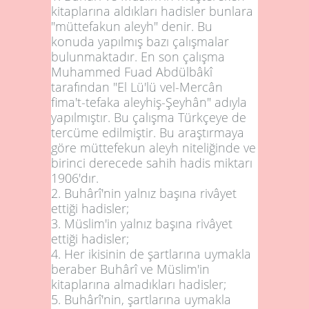
kitaplarına aldıkları hadisler bunlara
"müttefakun aleyh" denir. Bu
konuda yapılmış bazı çalışmalar
bulunmaktadır. En son çalışma
Muhammed Fuad Abdülbâkî
tarafından "El Lü'lü vel-Mercân
fima't-tefaka aleyhiş-Şeyhân" adıyla
yapılmıştır. Bu çalışma Türkçeye de
tercüme edilmiştir. Bu araştırmaya
göre müttefekun aleyh niteliğinde ve
birinci derecede sahih hadis miktarı
1906'dır.
2.
Buhârî'nin yalnız başına rivâyet
ettiği hadisler;
3.
Müslim'in yalnız başına rivâyet
ettiği hadisler;
4.
Her ikisinin de şartlarına uymakla
beraber Buhârî ve Müslim'in
kitaplarına almadıkları hadisler;
5.
Buhârî'nin, şartlarına uymakla