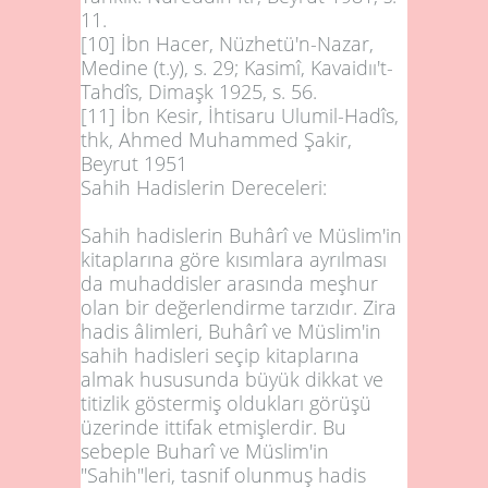
11.
[10]
İbn Hacer, Nüzhetü'n-Nazar,
Medine (t.y), s. 29; Kasimî, Kavaidıı't-
Tahdîs, Dimaşk 1925, s. 56.
[11]
İbn Kesir, İhtisaru Ulumil-Hadîs,
thk, Ahmed Muhammed Şakir,
Beyrut 1951
Sahih Hadislerin Dereceleri:
Sahih hadislerin Buhârî ve Müslim'in
kitaplarına göre kısımlara ayrılması
da muhaddisler arasında meşhur
olan bir değerlendirme tarzıdır. Zira
hadis âlimleri, Buhârî ve Müslim'in
sahih hadisleri seçip kitaplarına
almak hususunda büyük dikkat ve
titizlik göstermiş oldukları görüşü
üzerinde ittifak etmişlerdir. Bu
sebeple Buharî ve Müslim'in
"Sahih"leri, tasnif olunmuş hadis