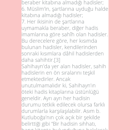
beraber kitabına almadığı hadisler;
6.
Müslim'in, şartlarına uyduğu halde
kitabına almadığı hadisler;
7.
Her ikisinin de şartlarına
uymamakla beraber, diğer hadis
imamlarına göre sahîh olan hadisler.
Bu derecelere göre, her kısımda
bulunan hadisler, kendilerinden
sonraki kısımlara dâhil hadislerden
daha sahihtir.
[3]
Sahihayn’da yer alan hadisler, sahih
hadislerin en ön sıralarını teşkil
etmektedirler. Ancak
unutulmamalıdır ki, Sahihayn’ın
öteki hadis kitaplarına üstünlüğü
geneldir. Ayrı ayrı her hadisin
durumu tetkik edilecek olursa farklı
durumlarla karşılaşılabilir. Asım b.
Kutluboğa’nın çok açık bir şekilde
belirttiği gibi “Bir hadisin sıhhatı,
hang kitapta bulunduğuna bakılarak