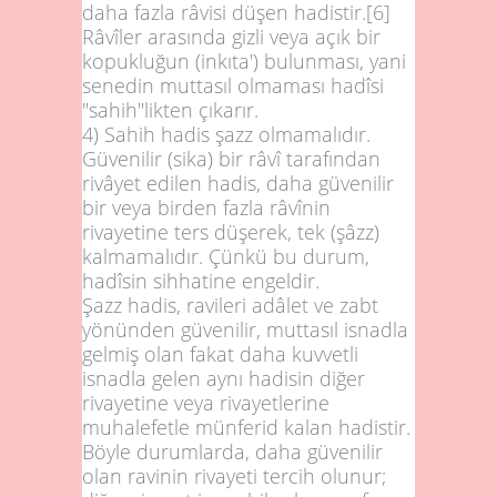
daha fazla râvisi düşen hadistir.
[6]
Râvîler arasında gizli veya açık bir
kopukluğun (inkıta') bulunması, yani
senedin muttasıl olmaması hadîsi
"sahih"likten çıkarır.
4)
Sahih hadis şazz olmamalıdır.
Güvenilir (sika) bir râvî tarafından
rivâyet edilen hadis, daha güvenilir
bir veya birden fazla râvînin
rivayetine ters düşerek, tek (şâzz)
kalmamalıdır. Çünkü bu durum,
hadîsin sihhatine engeldir.
Şazz hadis, ravileri adâlet ve zabt
yönünden güvenilir, muttasıl isnadla
gelmiş olan fakat daha kuvvetli
isnadla gelen aynı hadisin diğer
rivayetine veya rivayetlerine
muhalefetle münferid kalan hadistir.
Böyle durumlarda, daha güvenilir
olan ravinin rivayeti tercih olunur;