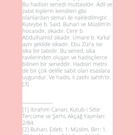
Bu hadisin senedi muttasıldır. Adil ve
zabıt kişilerin kendileri gibi
olanlardan sema’ı ile nakledilmiştir.
Kuteybe b. Said, Buhari ve Müslim’in
hocasıdır, sikadır. Cerir b.
Abdulhamid sikadır. Umare b. Ka’ka’
aynı şekilde sikadır. Ebu Zür’a ise
sika bir tabidir. Bu sened, sika
ravilerinden oluşan ve hadisçilerce
bilinen bir seneddir. Hadisin metni
de bir çok delille sabit olan esaslara
uygundur. Ve hadis, li zatihi sahih’tir.
[3]
[1]
İbrahim Canan, Kutub-i Sitte
Tercüme ve Şerhi, Akçağ Yayınları:
2/84.
[2]
Buhari, Edeb: 1; Müslim, Birr: 1.