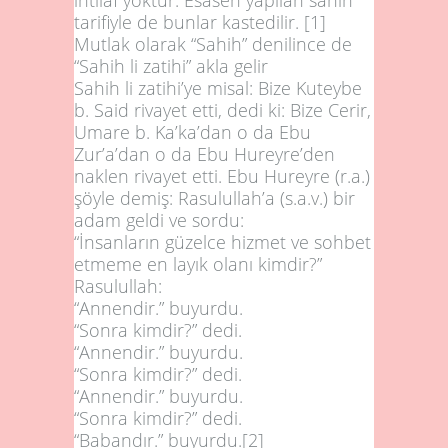
tarifiyle de bunlar kastedilir.
[1]
Mutlak olarak “Sahih” denilince de
“Sahih li zatihi” akla gelir
Sahih li zatihi’ye misal: Bize Kuteybe
b. Said rivayet etti, dedi ki: Bize Cerir,
Umare b. Ka’ka’dan o da Ebu
Zur’a’dan o da Ebu Hureyre’den
naklen rivayet etti. Ebu Hureyre (r.a.)
şöyle demiş: Rasulullah’a (s.a.v.) bir
adam geldi ve sordu:
“İnsanların güzelce hizmet ve sohbet
etmeme en layık olanı kimdir?”
Rasulullah:
“Annendir.”
buyurdu.
“Sonra kimdir?” dedi.
“Annendir.”
buyurdu.
“Sonra kimdir?” dedi.
“Annendir.”
buyurdu.
“Sonra kimdir?” dedi.
“
Babandır.”
buyurdu.
[2]