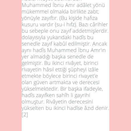
Muhammed İbnu Amr adâlet yönü
mükemmel olmakla birlikte zabt;
yönüyle zayıftır. (Bu kişide hafıza
kusuru vardır (su-i hıfz). Bazı cârihler
bu sebeple onu zayıf addetmişlerdir.
dolayısıyla yukarıdaki hadîs bu
senedle zayıf kabûl edilmiştir. Ancak
aynı hadîs Muhammed İbnu Amr'ın
yer almadığı başka senedle de
gelmiştir. Bu ikinci rivâyet, birinci
rivayetin hâsıl ettiği şüpheyi izâle
etmekte böylece birinci rivayet'e
olan güven artmakta ve derecesi
yükselmektedir. Bir başka ifadeyle,
hadîs zayıfken sahîh li gayrihi
olmuştur. Rivâyetin derecesini
yükselten bu ikinci hadîse âzıd denir.
[2]