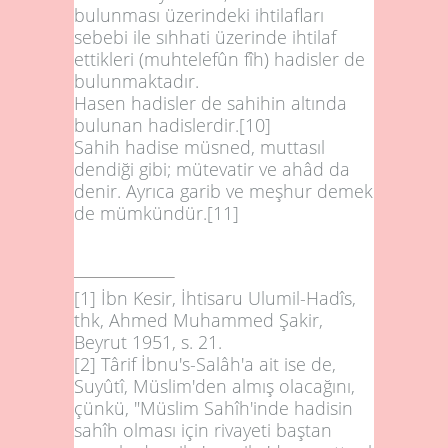
bulunması üzerindeki ihtilafları
sebebi ile sıhhati üzerinde ihtilaf
ettikleri (muhtelefûn fîh) hadisler de
bulunmaktadır.
Hasen hadisler de sahihin altında
bulunan hadislerdir.
[10]
Sahih hadise müsned, muttasıl
dendiği gibi; mütevatir ve ahâd da
denir. Ayrıca garib ve meşhur demek
de mümkündür.
[11]
[1]
İbn Kesir, İhtisaru Ulumil-Hadîs,
thk, Ahmed Muhammed Şakir,
Beyrut 1951, s. 21.
[2]
Târif İbnu's-Salâh'a ait ise de,
Suyûtî, Müslim'den almış olacağını,
çünkü, "Müslim Sahîh'inde hadisin
sahîh olması için rivayeti baştan