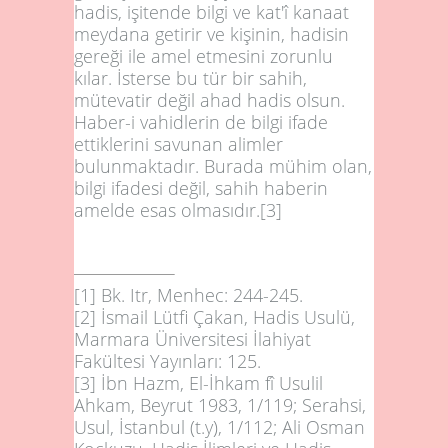
hadis, işitende bilgi ve kat'î kanaat
meydana getirir ve kişinin, hadisin
gereği ile amel etmesini zorunlu
kılar. İsterse bu tür bir sahih,
mütevatir değil ahad hadis olsun.
Haber-i vahidlerin de bilgi ifade
ettiklerini savunan alimler
bulunmaktadır. Burada mühim olan,
bilgi ifadesi değil, sahih haberin
amelde esas olmasıdır.
[3]
[1]
Bk. Itr, Menhec: 244-245.
[2]
İsmail Lütfi Çakan, Hadis Usulü,
Marmara Üniversitesi İlahiyat
Fakültesi Yayınları: 125.
[3]
İbn Hazm, El-İhkam fî Usulil
Ahkam, Beyrut 1983, 1/119; Serahsi,
Usul, İstanbul (t.y), 1/112; Ali Osman