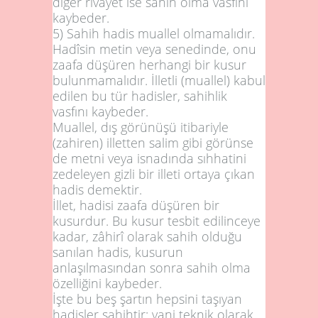
diğer rivayet ise sahih olma vasfını
kaybeder.
5)
Sahih hadis muallel olmamalıdır.
Hadîsin metin veya senedinde, onu
zaafa düşüren herhangi bir kusur
bulunmamalıdır. İlletli (muallel) kabul
edilen bu tür hadisler, sahihlik
vasfını kaybeder.
Muallel, dış görünüşü itibariyle
(zahiren) illetten salim gibi görünse
de metni veya isnadında sıhhatini
zedeleyen gizli bir illeti ortaya çıkan
hadis demektir.
İllet, hadisi zaafa düşüren bir
kusurdur. Bu kusur tesbit edilinceye
kadar, zâhirî olarak sahih olduğu
sanılan hadis, kusurun
anlaşılmasından sonra sahih olma
özelliğini kaybeder.
İşte bu beş şartın hepsini taşıyan
hadisler sahihtir; yani teknik olarak