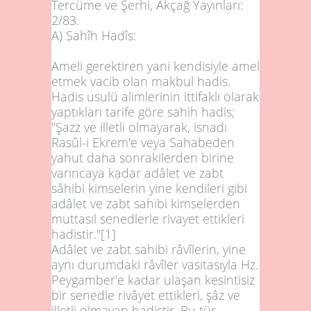
Tercüme ve Şerhi, Akçağ Yayınları:
2/83.
A) Sahîh Hadîs:
Ameli gerektiren yani kendisiyle amel
etmek vacib olan makbul hadis.
Hadis usulü alimlerinin ittifaklı olarak
yaptıkları tarife göre sahih hadis;
"Şazz ve illetli olmayarak, isnadı
Rasûl-i Ekrem'e veya Sahabeden
yahut daha sonrakilerden birine
varıncaya kadar adâlet ve zabt
sâhibi kimselerin yine kendileri gibi
adâlet ve zabt sahibi kimselerden
muttasıl senedlerle rivayet ettikleri
hadistir."
[1]
Adâlet ve zabt sahibi râvîlerin, yine
aynı durumdaki râvîler vasıtasıyla Hz.
Peygamber'e kadar ulaşan kesintisiz
bir senedle rivâyet ettikleri, şâz ve
illetli olmayan hadistir. Bu tür