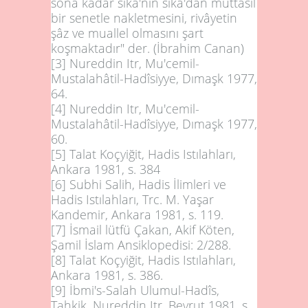
sona kadar sika'nın sika'dan muttasıl
bir senetle nakletmesini, rivâyetin
şâz ve muallel olmasını şart
koşmaktadır" der. (İbrahim Canan)
[3]
Nureddin Itr, Mu'cemil-
Mustalahâtil-Hadîsiyye, Dımaşk 1977,
64.
[4]
Nureddin Itr, Mu'cemil-
Mustalahâtil-Hadîsiyye, Dımaşk 1977,
60.
[5]
Talat Koçyiğit, Hadis Istılahları,
Ankara 1981, s. 384
[6]
Subhi Salih, Hadis İlimleri ve
Hadis Istılahları, Trc. M. Yaşar
Kandemir, Ankara 1981, s. 119.
[7]
İsmail lütfü Çakan, Akif Köten,
Şamil İslam Ansiklopedisi: 2/288.
[8]
Talat Koçyiğit, Hadis Istılahları,
Ankara 1981, s. 386.
[9]
İbmi's-Salah Ulumul-Hadîs,
Tahkik. Nureddin Itr, Beyrut 1981, s.