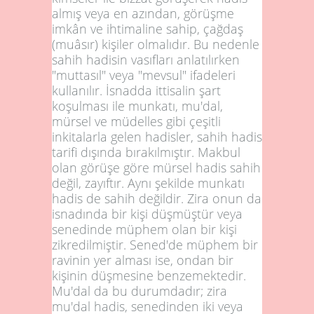
almış veya en azından, görüşme
imkân ve ihtimaline sahip, çağdaş
(muâsır) kişiler olmalıdır. Bu nedenle
sahih hadisin vasıfları anlatılırken
"muttasıl" veya "mevsul" ifadeleri
kullanılır. İsnadda ittisalin şart
koşulması ile munkatı, mu'dal,
mürsel ve müdelles gibi çeşitli
inkitalarla gelen hadisler, sahih hadis
tarifi dışında bırakılmıştır. Makbul
olan görüşe göre mürsel hadis sahih
değil, zayıftır. Aynı şekilde munkatı
hadis de sahih değildir. Zira onun da
isnadında bir kişi düşmüştür veya
senedinde müphem olan bir kişi
zikredilmiştir. Sened'de müphem bir
ravinin yer alması ise, ondan bir
kişinin düşmesine benzemektedir.
Mu'dal da bu durumdadır; zira
mu'dal hadis, senedinden iki veya