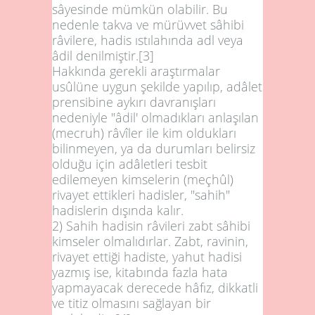
sâyesinde mümkün olabilir. Bu
nedenle takva ve mürüvvet sâhibi
râvilere, hadis ıstılahında adl veya
âdil denilmiştir.
[3]
Hakkında gerekli araştırmalar
usûlüne uygun şekilde yapılıp, adâlet
prensibine aykırı davranışları
nedeniyle "âdil' olmadıkları anlaşılan
(mecruh) râvîler ile kim oldukları
bilinmeyen, ya da durumları belirsiz
olduğu için adâletleri tesbit
edilemeyen kimselerin (meçhûl)
rivayet ettikleri hadisler, "sahih"
hadislerin dışında kalır.
2)
Sahih hadisin râvileri zabt sâhibi
kimseler olmalıdırlar. Zabt, ravinin,
rivayet ettiği hadiste, yahut hadisi
yazmış ise, kitabında fazla hata
yapmayacak derecede hâfız, dikkatli
ve titiz olmasını sağlayan bir