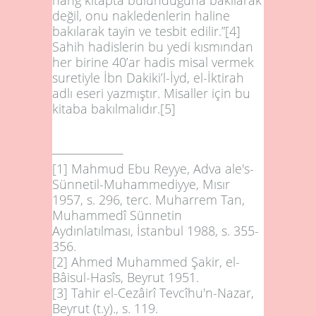
değil, onu nakledenlerin haline
bakılarak tayin ve tesbit edilir.”
[4]
Sahih hadislerin bu yedi kısmından
her birine 40’ar hadis misal vermek
suretiyle İbn Dakiki’l-İyd, el-İktirah
adlı eseri yazmıştır. Misaller için bu
kitaba bakılmalıdır.
[5]
[1]
Mahmud Ebu Reyye, Adva ale's-
Sünnetil-Muhammediyye, Mısır
1957, s. 296, terc. Muharrem Tan,
Muhammedî Sünnetin
Aydınlatılması, İstanbul 1988, s. 355-
356.
[2]
Ahmed Muhammed Şakir, el-
Bâisul-Hasîs, Beyrut 1951.
[3]
Tahir el-Cezâirî Tevcîhu'n-Nazar,
Beyrut (t.y)., s. 119.