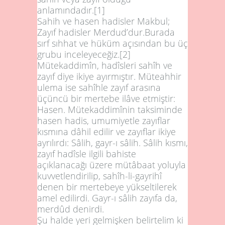
anlamındadır.
[1]
Sahih ve hasen hadisler
Makbul
;
Zayıf hadisler
Merdud
’dur.Burada
sırf sıhhat ve hüküm açısından bu üç
grubu inceleyeceğiz.
[2]
Mütekaddimîn, hadîsleri sahîh ve
zayıf diye ikiye ayırmıştır. Müteahhir
ulema ise sahîhle zayıf arasına
üçüncü bir mertebe ilâve etmiştir:
Hasen. Mütekaddimînin taksiminde
hasen hadis, umumiyetle zayıflar
kısmına dâhil edilir ve zayıflar ikiye
ayrılırdı: Sâlih, gayr-ı sâlih. Sâlih kısmı,
zayıf hadîsle ilgili bahiste
açıklanacağı üzere mütâbaat yoluyla
kuvvetlendirilip, sahîh-li-gayrihî
denen bir mertebeye yükseltilerek
amel edilirdi. Gayr-ı sâlih zayıfa da,
merdûd denirdi.
Şu halde yeri gelmişken belirtelim ki