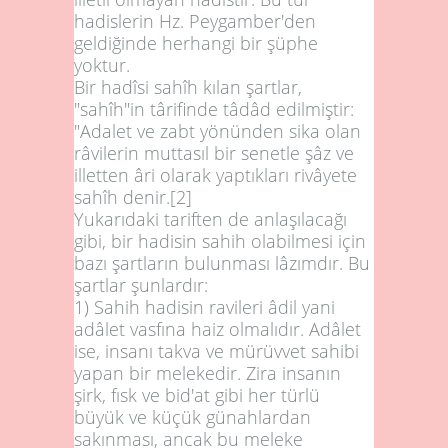
hadislerin Hz. Peygamber'den
geldiğinde herhangi bir şüphe
yoktur.
Bir hadîsi sahîh kılan şartlar,
"sahîh"in târifinde tâdâd edilmiştir:
"Adalet ve zabt yönünden sika olan
râvilerin muttasıl bir senetle şâz ve
illetten âri olarak yaptıkları rivâyete
sahîh denir.
[2]
Yukarıdaki tariften de anlaşılacağı
gibi, bir hadisin sahih olabilmesi için
bazı şartların bulunması lâzımdır. Bu
şartlar şunlardır:
1)
Sahih hadisin ravileri âdil yani
adâlet vasfına haiz olmalıdır. Adâlet
ise, insanı takva ve mürüvvet sahibi
yapan bir melekedir. Zira insanın
şirk, fısk ve bid'at gibi her türlü
büyük ve küçük günahlardan
sakınması, ancak bu meleke