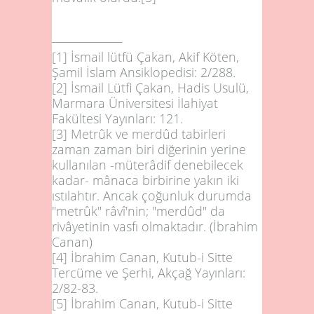
[1]
İsmail lütfü Çakan, Akif Köten,
Şamil İslam Ansiklopedisi: 2/288.
[2]
İsmail Lütfi Çakan, Hadis Usulü,
Marmara Üniversitesi İlahiyat
Fakültesi Yayınları: 121.
[3]
Metrûk ve merdûd tabirleri
zaman zaman biri diğerinin yerine
kullanılan -müterâdif denebilecek
kadar- mânaca birbirine yakın iki
ıstılahtır. Ancak çoğunluk durumda
"metrûk" râvî'nin; "merdûd" da
rivâyetinin vasfı olmaktadır. (İbrahim
Canan)
[4]
İbrahim Canan, Kutub-i Sitte
Tercüme ve Şerhi, Akçağ Yayınları:
2/82-83.
[5]
İbrahim Canan, Kutub-i Sitte