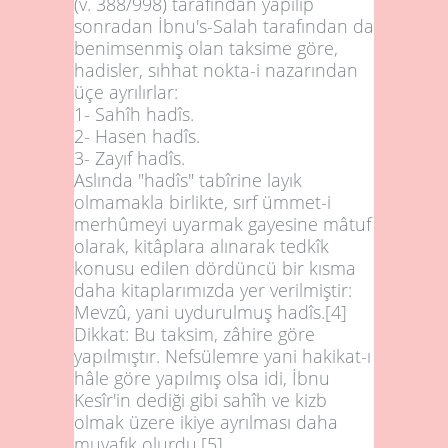
(v. 388/998) tarafından yapılıp
sonradan İbnu's-Salah tarafından da
benimsenmiş olan taksime göre,
hadisler, sıhhat nokta-i nazarından
üçe ayrılırlar:
1-
Sahîh hadîs.
2-
Hasen hadîs.
3-
Zayıf hadîs.
Aslında "hadîs" tabîrine layık
olmamakla birlikte, sırf ümmet-i
merhûmeyi uyarmak gayesine mâtuf
olarak, kitâplara alınarak tedkîk
konusu edilen dördüncü bir kısma
daha kitaplarımızda yer verilmiştir:
Mevzû, yani uydurulmuş hadîs.
[4]
Dikkat:
Bu taksim, zâhire göre
yapılmıştır. Nefsülemre yani hakikat-ı
hâle göre yapılmış olsa idi, İbnu
Kesîr'in dediği gibi sahîh ve kizb
olmak üzere ikiye ayrılması daha
muvafık olurdu.
[5]