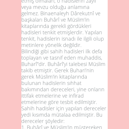
etmiş olmaları, o hadislerin zayıf
veya mevzu olduğu anlamına
gelmez. Binaenaleyh Dârekutnî ve
başkaları Buhârî ve Müslim'in
kitaplarında gerekli gördükleri
hadisleri tenkit etmişlerdir. Yapılan
tenkit, hadislerin isnadı ile ilgili olup
metinlere yönelik değildir.
Bilindiği gibi sahih hadisleri ilk defa
toplayan ve tasnif eden muhaddis,
Buharî"dir. Buhârî'yi talebesi Müslim
takib etmiştir. Gerek Buhari’nin
gerek Müslim'in kitaplarında
bulunan hadislerin sıhhat
bakımından dereceleri, yine onların
ittifak etmelerine ve infirad
etmelerine göre tesbit edilmiştir.
Sahih hadisler için yapılan dereceler
yedi kısımda mütalaa edilmiştir. Bu
dereceler şöyledir:
1.
Buhârî ve Müslim'in müştereken