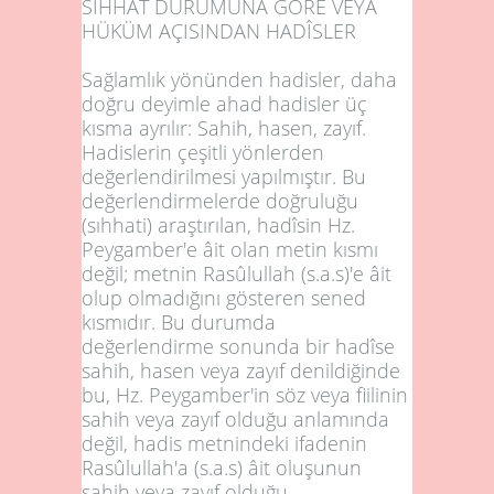
SIHHAT DURUMUNA GÖRE VEYA
HÜKÜM AÇISINDAN HADÎSLER
Sağlamlık yönünden hadisler, daha
doğru deyimle ahad hadisler üç
kısma ayrılır: Sahih, hasen, zayıf.
Hadislerin çeşitli yönlerden
değerlendirilmesi yapılmıştır. Bu
değerlendirmelerde doğruluğu
(sıhhati) araştırılan, hadîsin Hz.
Peygamber'e âit olan metin kısmı
değil; metnin Rasûlullah (s.a.s)'e âit
olup olmadığını gösteren sened
kısmıdır. Bu durumda
değerlendirme sonunda bir hadîse
sahih, hasen veya zayıf denildiğinde
bu, Hz. Peygamber'in söz veya fiilinin
sahih veya zayıf olduğu anlamında
değil, hadis metnindeki ifadenin
Rasûlullah'a (s.a.s) âit oluşunun
sahih veya zayıf olduğu