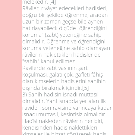
melekedir.
[4]
Râvîler, rivâyet edecekleri hadisleri,
doğru bir şekilde öğrenme, aradan
uzun bir zaman geçse bile aynen
hatırlayabileck ölçüde "öğrendiğini
koruma" (zabt) yeteneğine sahip
olmalıdır. Öğrenme ve öğrendiğini
koruma yeteneğine sahip olamayan
râvîlerin naklettikleri hadisler de
"sahih" kabul edilmez.
Ravilerde zabt vasfının şart
koşulması, galatı çok, gafleti fâhiş
olan kimselerin hadislerini sahihin
dışında bırakmak içindir.
[5]
3)
Sahih hadisin isnadı muttasıl
olmalıdır. Yani isnadda yer alan ilk
raviden son ravisine varıncaya kadar
isnadı muttasıl, kesintisiz olmalıdır.
Hadîsi nakleden râvîlerin her biri,
kendisinden hadis naklettikleri
kimseler ile bizzat görüşerek hadis