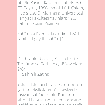
[4]
Bk. Kasım, Kavaidu’t-tahdis: 59.
[5]
Beyrut, 1986; İsmail Lütfi Çakan,
Hadis Usulü, Marmara Üniversitesi
İlahiyat Fakültesi Yayınları: 126.
Sahîh Hadisin Kısımları:
Sahîh hadîsler iki kısımdır: Li-zâtihi
sahîh, Li-gayrihi sahîh.
[1]
[1]
İbrahim Canan, Kutub-i Sitte
Tercüme ve Şerhi, Akçağ Yayınları:
2/84.
1- Sahîh li-Zâtihi:
Yukarıdaki tarifte zikredilen bütün
şartları eksiksiz, en üst seviyede
taşıyan sahîhe denir. Bunların
sıhhati hususunda ulema arasında
ihtilâf yoktur. Esâsen yapılan sahîh