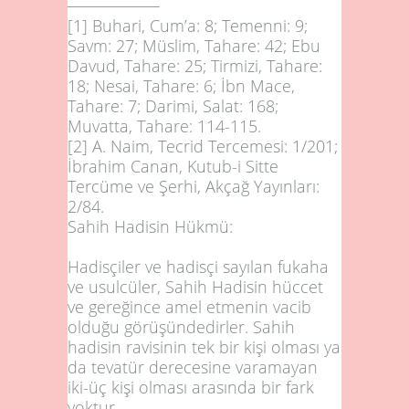
[1]
Buhari, Cum’a: 8; Temenni: 9;
Savm: 27; Müslim, Tahare: 42; Ebu
Davud, Tahare: 25; Tirmizi, Tahare:
18; Nesai, Tahare: 6; İbn Mace,
Tahare: 7; Darimi, Salat: 168;
Muvatta, Tahare: 114-115.
[2]
A. Naim, Tecrid Tercemesi: 1/201;
İbrahim Canan, Kutub-i Sitte
Tercüme ve Şerhi, Akçağ Yayınları:
2/84.
Sahih Hadisin Hükmü:
Hadisçiler ve hadisçi sayılan fukaha
ve usulcüler, Sahih Hadisin hüccet
ve gereğince amel etmenin vacib
olduğu görüşündedirler. Sahih
hadisin ravisinin tek bir kişi olması ya
da tevatür derecesine varamayan
iki-üç kişi olması arasında bir fark
yoktur.