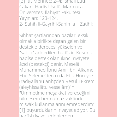
[3]
Itr, Menhec: 244; İsmail Lütfi
Çakan, Hadis Usulü, Marmara
Üniversitesi İlahiyat Fakültesi
Yayınları: 123-124.
2- Sahîh li-Ğayrihi-Sahih la li Zatihi:
Sıhhat şartlarından bazıları eksik
olmakla birlikte dıştan gelen bir
destekle derecesi yükselen ve
"sahih" addedilen hadîstir. Kusurlu
hadîse destek olan ikinci rivâyete
âzıd (destekçi) denir. Meselâ
Muhammed İbnu Amr İbni Alkame
Ebu Seleme'den o da Ebu Hüreyre
(radıyallahu anh)'den Resul-i Ekrem
(aleyhissalâtu vesselâm)'in
"Ümmetime meşakkat vereceğimi
bilmesem her namaz vaktinde
misvâk kullanmalarını emrederdim"
[1]
buyurduklarını rivayet ediyor. Bu
hadîsi rivayet edenlerden