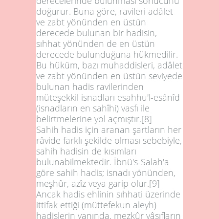
derecelerinde bulunması sonucunu
doğurur. Buna göre, ravileri adâlet
ve zabt yönünden en üstün
derecede bulunan bir hadisin,
sıhhat yönünden de en üstün
derecede bulunduğuna hükmedilir.
Bu hüküm, bazı muhaddisleri, adâlet
ve zabt yönünden en üstün seviyede
bulunan hadis ravilerinden
müteşekkil isnadları esahhu'l-esânîd
(isnadların en sahîhi) vasfı ile
belirtmelerine yol açmıştır.
[8]
Sahih hadis için aranan şartların her
râvide farklı şekilde olması sebebiyle,
sahih hadisin de kısımları
bulunabilmektedir. İbnü's-Salah'a
göre sahih hadis; isnadı yönünden,
meşhûr, azîz veya garip olur.
[9]
Ancak hadis ehlinin sıhhati üzerinde
ittifak ettiği (müttefekun aleyh)
hadislerin yanında, mezkûr vâsıfların