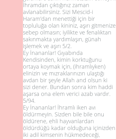
İhramdan çıktığınız zaman
avlanabilirsiniz. Sizi Mescid-i
Haram'dan menettiği için bir
topluluğa olan kininiz, aşırı gitmenize
sebep olmasın; iyilikte ve fenalıktan
sakınmakta yardımlaşın, günah
işlemek ve aşırı
5/2
.
Ey İnananlar! Gıyabında
Kendisinden, kimin korktuğunu
ortaya koymak için, (ihramlıyken)
elinizin ve mızraklarınızın ulaştığı
avdan bir şeyle Allah and olsun ki
sizi dener. Bundan sonra kim haddi
aşarsa ona elem verici azab vardır.
5/94
.
Ey İnananlar! İhramlı iken avı
öldürmeyin. Sizden bile bile onu
öldürene, ehli hayvanlardan
öldürdüğü kadar olduğuna içinizden
iki adil kimsenin hükmedeceği,