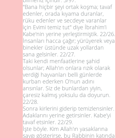
"Bana hiçbir şeyi ortak koşma; tavaf
edenler, orada kıyama duranlar,
rüku edenler ve secdeye varanlar
için Evimi temiz tut" diye İbrahim'i
Kabe'nin yerine yerleştirmiştik.
22/26
.
İnsanları hacca çağır; yürüyerek veya
binekler üstünde uzak yollardan
sana gelsinler.
22/27
.
Taki kendi menfaatlerine şahid
olsunlar; Allah'ın onlara rızık olarak
verdiği hayvanları belli günlerde
kurban ederken O'nun adını
ansınlar. Siz de bunlardan yiyin,
çaresiz kalmış yoksulu da doyurun.
22/28
.
Sonra kirlerini giderip temizlensinler.
Adaklarını yerine getirsinler. Kabe'yi
tavaf etsinler.
22/29
.
İşte böyle. Kim Allah'ın yasaklarına
saygı gösterirse, bu Rabbinin katında