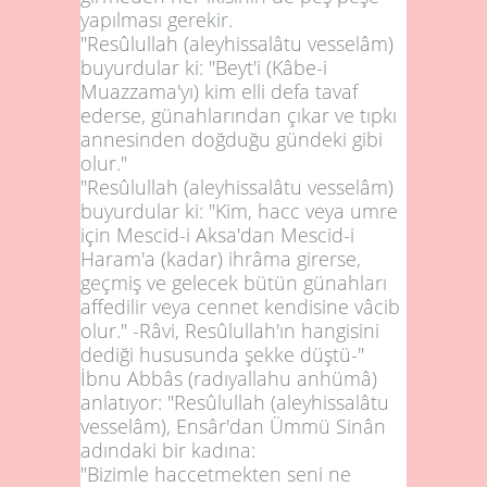
yapılması gerekir.
"Resûlullah (aleyhissalâtu vesselâm)
buyurdular ki: "Beyt'i (Kâbe-i
Muazzama'yı) kim elli defa tavaf
ederse, günahlarından çıkar ve tıpkı
annesinden doğduğu gündeki gibi
olur."
"Resûlullah (aleyhissalâtu vesselâm)
buyurdular ki: "Kim, hacc veya umre
için Mescid-i Aksa'dan Mescid-i
Haram'a (kadar) ihrâma girerse,
geçmiş ve gelecek bütün günahları
affedilir veya cennet kendisine vâcib
olur." -Râvi, Resûlullah'ın hangisini
dediği hususunda şekke düştü-"
İbnu Abbâs (radıyallahu anhümâ)
anlatıyor: "Resûlullah (aleyhissalâtu
vesselâm), Ensâr'dan Ümmü Sinân
adındaki bir kadına:
"Bizimle haccetmekten seni ne