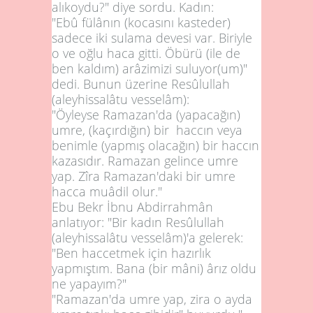
alıkoydu?" diye sordu. Kadın:
"Ebû fülânın (kocasını kasteder)
sadece iki sulama devesi var. Biriyle
o ve oğlu haca gitti. Öbürü (ile de
ben kaldım) arâzimizi suluyor(um)"
dedi. Bunun üzerine Resûlullah
(aleyhissalâtu vesselâm):
"Öyleyse Ramazan'da (yapacağın)
umre, (kaçırdığın) bir haccın veya
benimle (yapmış olacağın) bir haccın
kazasıdır. Ramazan gelince umre
yap. Zîra Ramazan'daki bir umre
hacca muâdil olur."
Ebu Bekr İbnu Abdirrahmân
anlatıyor: "Bir kadın Resûlullah
(aleyhissalâtu vesselâm)'a gelerek:
"Ben haccetmek için hazırlık
yapmıştım. Bana (bir mâni) ârız oldu
ne yapayım?"
"Ramazan'da umre yap, zira o ayda