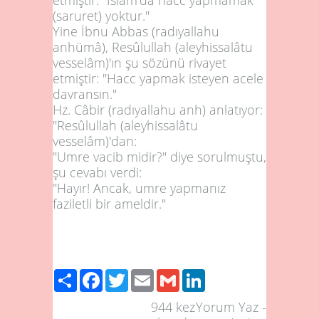
(saruret) yoktur."
Yine İbnu Abbas (radıyallahu
anhümâ), Resûlullah (aleyhissalâtu
vesselâm)'ın şu sözünü rivayet
etmiştir: "Hacc yapmak isteyen acele
davransın."
Hz. Câbir (radıyallahu anh) anlatıyor:
"Resûlullah (aleyhissalâtu
vesselâm)'dan:
"Umre vacib midir?" diye sorulmuştu,
şu cevabı verdi:
"Hayır! Ancak, umre yapmanız
faziletli bir ameldir
."
Share
Facebook
Twitter
Email
Gmail
LinkedIn
944
kez
Yorum Yaz
-