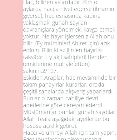
Hac, bilinen aylardadır. Kim o
aylarda hacca niyet ederse (ihramını
giyerse), hac esnasında kadına
yaklaşmak, günah sayılan
davranışlara yönelmek, kavga etmek
yoktur. Ne hayır işlerseniz Allah onu
bilir. (Ey müminler! Ahiret için) azık
edinin. Bilin ki azığın en hayırlısı
takvâdır. Ey akıl sahipleri! Benden
(emirlerime muhalefetten)
sakının.
2/197
.
Eskiden Araplar, hac mevsiminde bir
takım panayırlar kurarlar, orada
çeşitli sahalarda alışveriş yaparlardı.
Bunlar o zaman cahiliye devri
adetlerine göre cereyan ederdi.
Müslümanlar bunları günah saydılar.
Allah Teala aşağıdaki ayetlerde bu
hususa açıklık getirdi.
Haccı ve umreyi Allah için tam yapın.
Eğer (bunlardan) alıkonursanız