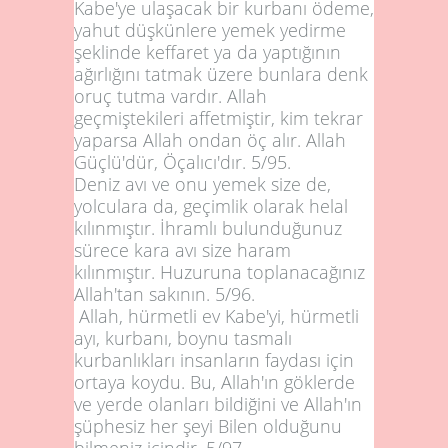
Kabe'ye ulaşacak bir kurbanı ödeme,
yahut düşkünlere yemek yedirme
şeklinde keffaret ya da yaptığının
ağırlığını tatmak üzere bunlara denk
oruç tutma vardır. Allah
geçmiştekileri affetmiştir, kim tekrar
yaparsa Allah ondan öç alır. Allah
Güçlü'dür, Öçalıcı'dır.
5/95
.
Deniz avı ve onu yemek size de,
yolculara da, geçimlik olarak helal
kılınmıştır. İhramlı bulunduğunuz
sürece kara avı size haram
kılınmıştır. Huzuruna toplanacağınız
Allah'tan sakının.
5/96
.
Allah, hürmetli ev Kabe'yi, hürmetli
ayı, kurbanı, boynu tasmalı
kurbanlıkları insanların faydası için
ortaya koydu. Bu, Allah'ın göklerde
ve yerde olanları bildiğini ve Allah'ın
şüphesiz her şeyi Bilen olduğunu
bilmeniz içindir.
5/97
.