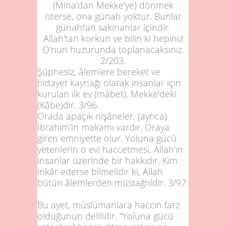
(Mina'dan Mekke'ye) dönmek
isterse, ona günah yoktur. Bunlar
günahtan sakınanlar içindir.
Allah'tan korkun ve bilin ki hepiniz
O'nun huzurunda toplanacaksınız.
2/
203
.
Şüphesiz, âlemlere bereket ve
hidayet kaynağı olarak insanlar için
kurulan ilk ev (mâbet), Mekke'deki
(Kâbe)dir.
3/96
.
Orada apaçık nişâneler, (ayrıca)
İbrahim'in makamı vardır. Oraya
giren emniyette olur. Yoluna gücü
yetenlerin o evi haccetmesi, Allah'ın
insanlar üzerinde bir hakkıdır. Kim
inkâr ederse bilmelidir ki, Allah
bütün âlemlerden müstağnîdir. 3/
97
.
Bu ayet, müslümanlara haccın farz
olduğunun delilidir. “Yoluna gücü