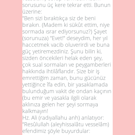
sorusunu üç kere tekrar etti. Bunun
üzerine:
"Ben sizi bıraktıkça siz de beni
bırakın. (Madem ki sükût ettim, niye
sormada ısrar ediyorsunuz?) Şayet
(sorunuza) "Evet!" deseydim, her yıl
haccetmek vacib oluverirdi ve buna
güç yetiremezdiniz. Şunu bilin ki,
sizden öncekileri helak eden şey,
çok sual sormaları ve peygamberleri
hakkında ihtilâflarıdır. Size bir iş
emrettiğim zaman, bunu gücünüz
yettiğince îfa edin, bir yasaklamada
bulunduğum vakit de ondan kaçının
(bu emir ve yasakla ilgili olarak
aklınıza gelen her şeyi sormaya
kalkmayın!
Hz. Ali (radıyallahu anh) anlatıyor:
"Resûlullah (aleyhissalâtu vesselâm)
efendimiz şöyle buyurdular: