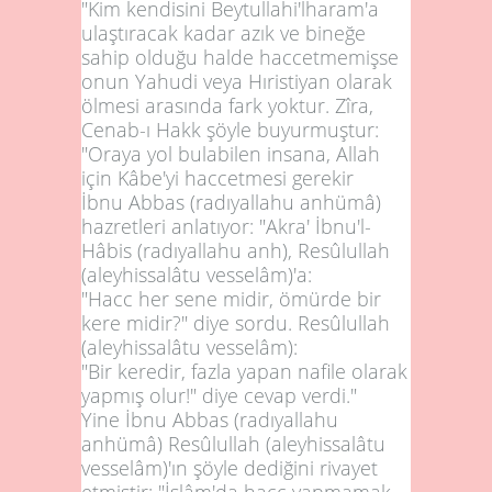
"Kim kendisini Beytullahi'lharam'a
ulaştıracak kadar azık ve bineğe
sahip olduğu halde haccetmemişse
onun Yahudi veya Hıristiyan olarak
ölmesi arasında fark yoktur. Zîra,
Cenab-ı Hakk şöyle buyurmuştur:
"Oraya yol bulabilen insana, Allah
için Kâbe'yi haccetmesi gerekir
İbnu Abbas (radıyallahu anhümâ)
hazretleri anlatıyor: "Akra' İbnu'l-
Hâbis (radıyallahu anh), Resûlullah
(aleyhissalâtu vesselâm)'a:
"Hacc her sene midir, ömürde bir
kere midir?" diye sordu. Resûlullah
(aleyhissalâtu vesselâm):
"Bir keredir, fazla yapan nafile olarak
yapmış olur!" diye cevap verdi."
Yine İbnu Abbas (radıyallahu
anhümâ) Resûlullah (aleyhissalâtu
vesselâm)'ın şöyle dediğini rivayet
etmiştir: "İslâm'da hacc yapmamak