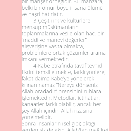
bir mahşer örneğidir. Bu manzara,
belki bir ömür boyu insana ölümü
ve haşri hatırlatır.
3-Çeşitli ırk ve kültürlere
mensup müslümanların
toplanmalarına vesile olan hac, bir
“maddi ve manevi değerler”
alışverişine vasıta olmakta,
problemlere ortak çözümler arama
imkanı vermektedir.
4-Kabe etrafında tavaf tevhid
fikrini temsil etmekte, farklı yönlere,
fakat daima Kabe’ye yönelerek
kılınan namaz “Nereye dönseniz
Allah oradadır” prensibini ruhlara
işlemektedir. Metodlar, ictihatlar,
kanaatler farklı olabilir, ancak her
şey Allah içindir, Allah rızasına
yönelmelidir.
Sonra insanların (sel gibi) aktığı
yerden siz de akın. Allah'tan mağfiret