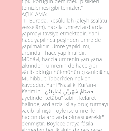
tıpkı körüğün demirdeki pislikleri
temizlemesi gibi temizler."
AÇIKLAMA:
1- Burada, Resûlullah (aleyhissalâtu
vesselâm), haccla umreyi ard arda
yapmayı tavsiye etmektedir. Yani
hacc yapılınca peşinden umre de
yapılmalıdır. Umre yapıldı mı,
ardından hacc yapılmalıdır.
Münâvî, haccla umrenin yan yana
zikrinden, umrenin de hacc gibi
vâcib olduğu hükmünün çıkarıldığını,
Muhibbu't-Taberî'den naklen
kaydeder. Yani "Nasıl ki Kur'ân-ı
Kerim'in,
فصِيَامُ شَهْرَيْنِ مُتَتَابِعَيْنِ
ayetinde "tetâbu" tâbiri, kefaret
halinde, ard arda iki ay oruç tutmayı
vacib kılmıştır, öyle ise umre ile
haccın da ard arda olması gerekir"
denmiştir. Böylece araya fâsıla
girmeden her ikisinin de peş peşe