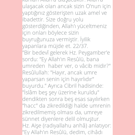
ulaşacak olan ancak sizin O'nun için
yaptığınız gösterişten uzak amel ve
ibadettir. Size doğru yolu
gösterdiğinden, Allah'ı yüceltmeniz
için onları böylece sizin
buyruğunuza vermiştir. İyilik
yapanlara müjde et.
22/37
.
"Bir bedevî gelerek Hz. Peygamber'e
sordu: "Ey Allah'ın Resûlü, bana
umreden haber ver, o vâcib midir?"
Resûlullah: "Hayır, ancak umre
yaparsan senin için hayırlıdır"
buyurdu." Ayrıca Cibril hadisinde:
"İslâm beş şey üzerine kuruldu"
dendikten sonra beş esas sayılırken
"hacc" da zikredildiği halde umrenin
zikredilmemiş olması da, umreye
sünnet diyenlere delil olmuştur.
Hz. Aişe (radıyallahu anhâ) anlatıyor:
"Ey Allah'ın Resûlü, dedim, cihâdı