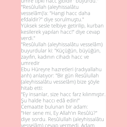
umre tıpkı hacc gibidir" buyurdu."
"Resûlullah (aleyhissalâtu
vesselâm)'a: "Hangi hacc daha
efdaldir?" diye sorulmuştu."
Yüksek sesle telbiye getirilip, kurban
kesilerek yapılan hacc!" diye cevap
verdi."
"Resûlullah (aleyhissalâtu vesselâm)
buyurdular ki: "Küçüğün, büyüğün,
zayıfın, kadının cihadı hacc ve
umredir
Ebu Hüreyre hazretleri (radıyallahu
anh) anlatıyor: "Bir gün Resûlullah
(aleyhissalâtu vesselâm) bize şöyle
hitab etti:
"Ey insanlar, size hacc farz kılınmıştır.
Şu halde haccı edâ edin!"
Cemaatte bulunan bir adam:
"Her sene mi, Ey Allah'ın Resûlü?"
diye sordu. Resûlullah (aleyhissalâtu
vesselâm) cevap vermedi. Adam