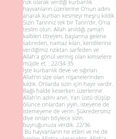
rızk olarak verdiği kurbanlık
hayvanların üzerlerine O'nun adını
anarak kurban kesmeyi meşru kıldık.
Sizin Tanrınız tek bir Tanrı'dır, O'na
teslim olun. Allah anıldığı zaman
kalbleri titreyen, başlarına gelene
sabreden, namaz kılan, kendilerine
verdiğimiz rızıktan sarfeden ve
Allah'a gönül vermiş olan kimselere
müjde et. .
22/34
-
35
İşte kurbanlık deve ve sığırları
Allah'ın size olan nişanelerinden
kıldık. Onlarda sizin için hayır vardır.
Bağlı halde keserken üzerlerine
Allah'ın adını anın. Yan üstü düşüp
ölünce onlardan yiyin, isteyene de
istemeyene de verin. Şükredersiniz
diye onları böylece sizin.
buyruğunuza verdik.
22/36
Bu hayvanların ne etleri ve ne de
kanları Allah'a ulaşacaktır. Allah'a