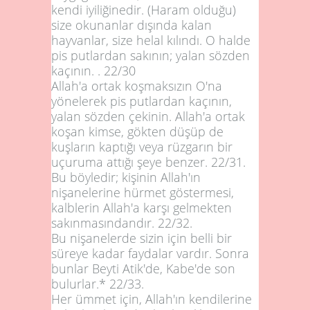
kendi iyiliğinedir. (Haram olduğu)
size okunanlar dışında kalan
hayvanlar, size helal kılındı. O halde
pis putlardan sakının; yalan sözden
kaçının. .
22/30
Allah'a ortak koşmaksızın O'na
yönelerek pis putlardan kaçının,
yalan sözden çekinin. Allah'a ortak
koşan kimse, gökten düşüp de
kuşların kaptığı veya rüzgarın bir
uçuruma attığı şeye benzer.
22/31
.
Bu böyledir; kişinin Allah'ın
nişanelerine hürmet göstermesi,
kalblerin Allah'a karşı gelmekten
sakınmasındandır.
22/32
.
Bu nişanelerde sizin için belli bir
süreye kadar faydalar vardır. Sonra
bunlar Beyti Atik'de, Kabe'de son
bulurlar.*
22/33
.
Her ümmet için, Allah'ın kendilerine