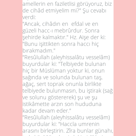
amellerin en faziletlisi görüyoruz, biz
de cihâd etmiyelim mi?" Şu cevabı
verdi:
"Ancak, cihâdın en efdal ve en
güzeli hacc-ı mebrûrdur. Sonra
şehirde kalmaktır." Hz. Aişe der ki:
"Bunu işittikten sonra haccı hiç
bırakmadım."
"Resûlullah (aleyhissalâtu vesselâm)
buyurdular ki: "Telbiyede bulunan
hiç bir Müslüman yoktur ki, onun
sağında ve solunda bulunan taş,
ağaç, sert toprak onunla birlikte
telbiyede bulunmasın, bu iştirak (sağ
ve solunu göstererek) şu ve şu
istikâmette arzın son hududuna
kadar devam eder."
"Resûlullah (aleyhissalâtu vesselâm)
buyurdular ki: "Haccla umrenin
arasını birleştirin. Zîra bunlar günahı,