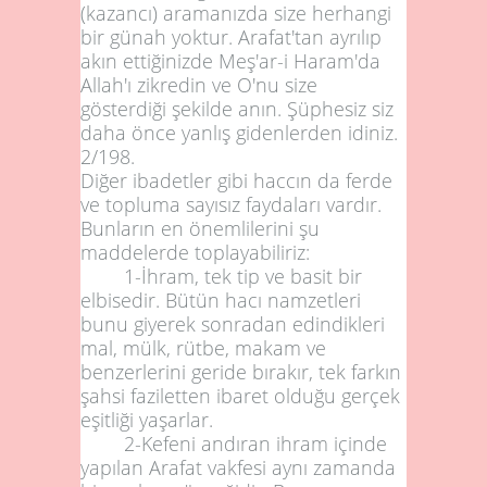
(kazancı) aramanızda size herhangi
bir günah yoktur. Arafat'tan ayrılıp
akın ettiğinizde Meş'ar-i Haram'da
Allah'ı zikredin ve O'nu size
gösterdiği şekilde anın. Şüphesiz siz
daha önce yanlış gidenlerden idiniz.
2/198
.
Diğer ibadetler gibi haccın da ferde
ve topluma sayısız faydaları vardır.
Bunların en önemlilerini şu
maddelerde toplayabiliriz:
1-İhram, tek tip ve basit bir
elbisedir. Bütün hacı namzetleri
bunu giyerek sonradan edindikleri
mal, mülk, rütbe, makam ve
benzerlerini geride bırakır, tek farkın
şahsi faziletten ibaret olduğu gerçek
eşitliği yaşarlar.
2-Kefeni andıran ihram içinde
yapılan Arafat vakfesi aynı zamanda