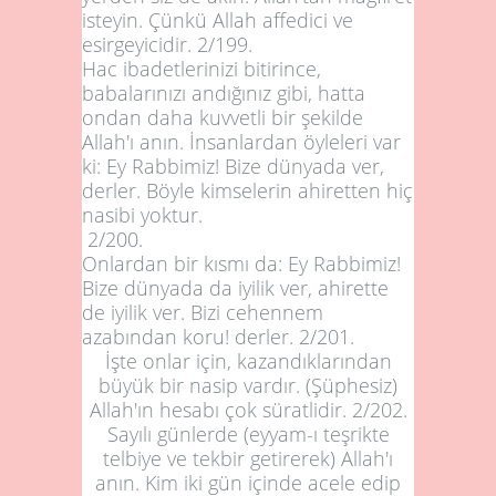
isteyin. Çünkü Allah affedici ve
esirgeyicidir.
2/199
.
Hac ibadetlerinizi bitirince,
babalarınızı andığınız gibi, hatta
ondan daha kuvvetli bir şekilde
Allah'ı anın. İnsanlardan öyleleri var
ki: Ey Rabbimiz! Bize dünyada ver,
derler. Böyle kimselerin ahiretten hiç
nasibi yoktur.
2/
200
.
Onlardan bir kısmı da: Ey Rabbimiz!
Bize dünyada da iyilik ver, ahirette
de iyilik ver. Bizi cehennem
azabından koru! derler. 2/
201
.
İşte onlar için, kazandıklarından
büyük bir nasip vardır. (Şüphesiz)
Allah'ın hesabı çok süratlidir.
2/202
.
Sayılı günlerde (eyyam-ı teşrikte
telbiye ve tekbir getirerek) Allah'ı
anın. Kim iki gün içinde acele edip