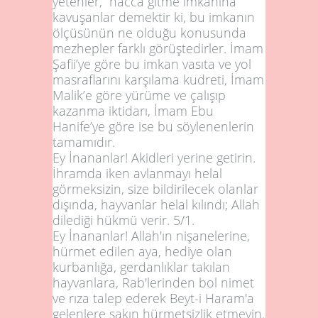
yetenler,” hacca gitme imkanına
kavuşanlar demektir ki, bu imkanın
ölçüsünün ne olduğu konusunda
mezhepler farklı görüştedirler. İmam
Şafii’ye göre bu imkan vasıta ve yol
masraflarını karşılama kudreti, İmam
Malik’e göre yürüme ve çalışıp
kazanma iktidarı, İmam Ebu
Hanife’ye göre ise bu söylenenlerin
tamamıdır.
Ey İnananlar! Akidleri yerine getirin.
İhramda iken avlanmayı helal
görmeksizin, size bildirilecek olanlar
dışında, hayvanlar helal kılındı; Allah
dilediği hükmü verir.
5/1
.
Ey İnananlar! Allah'ın nişanelerine,
hürmet edilen aya, hediye olan
kurbanlığa, gerdanlıklar takılan
hayvanlara, Rab'lerinden bol nimet
ve rıza talep ederek Beyt-i Haram'a
gelenlere sakın hürmetsizlik etmeyin.