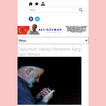
Toplumun Haksız Yönetime Karşı
Tavır Alması