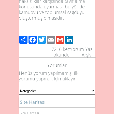
haksızlıklar karşısında tavır alma
konusunda uyarması, bu yönde
kamuoyu ve toplumsal sağduyu
oluşturmuş olmasıdır.
Share
Facebook
Twitter
Email
Gmail
LinkedIn
7216
kez
Yorum Yaz
-
okundu
Arşiv
Yorumlar
Henüz yorum yapılmamış. İlk
yorumu yapmak için
tıklayın
Site Haritası
Site Haritası