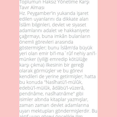
Toplumun Haksız Yönetime Karşı
Tavır Alması
Hz. Peygamber'in yukarıda işaret
edilen uyarılarını da dikkate alan
İslâm bilginleri, devlet ve siyaset
adamlarını adalet ve hakkaniyete
çağırmayı, buna imkân bulanların
önemli görevleri arasında
göstermişler; bunu İslâm'da büyük
yeri olan emir bi'l-ma`rûf nehiy ani'l-
münker (iyiliği emredip kötülüğe
karşı çıkma) ilkesinin bir gereği
olarak görmüşler ve bu görevi
kendileri de yerine getirmişler; hatta
bu konuda "Nasîhatü'l-mülûk,
edebü'l-mülûk, âdâbü'l-vüzerâ,
pendnâme, nasîhatnâme" gibi
isimler altında kitaplar yazmışlar,
zaman zaman devlet adamlarına
uyarı mektupları göndermişlerdir. Bu
aktif uyarı görevi öncelikle ilim