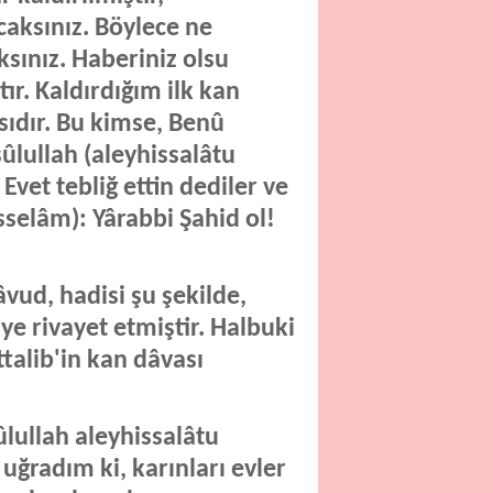
caksınız. Böylece ne
sınız. Haberiniz olsu
ır. Kaldırdığım ilk kan
sıdır. Bu kimse, Benû
ûlullah (aleyhissalâtu
Evet tebliğ ettin dediler ve
sselâm): Yârabbi Şahid ol!
vud, hadisi şu şekilde,
ye rivayet etmiştir. Halbuki
ttalib'in kan dâvası
ûlullah aleyhissalâtu
uğradım ki, karınları evler