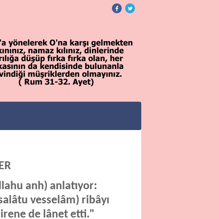
LER
lahu anh) anlatıyor:
salâtu vesselâm) ribâyı
direne de lânet etti."