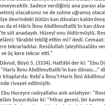
meyecektir. Sadece verdiğiniz ana parayı ala
etmiş olacaksınız ne de zulme uğramış olacak
liye devrindeki bütün kan dâvaları kaldırılmışt
sı da el-Hâris İbnu Abdilmuttalib'in kan dâva
'te süt anadaydı. Hüzeyl onu öldürmüştü. Res
elâm): Yârabbi tebliğ ettim mi? dedi. Cemaat: 
ere tekrarladılar. Resûlullah (aleyhissalâtu ve
 ve üç kere tekrar etti."
Dâvud, Büyû 5, (3334). Hattâbî der ki: "Ebu Dâ
 "Haris İbnu Abdilmuttalib'in kan dâvası..." di
r kitaplarda: Rebî'a İbnu'l-Haris İbni Abdilmu
inde rivayet edilmiştir.
. Ebu Hureyre radıyallahu anh anlatıyor: "Res
elâm buyurdular ki: "Mirac gecesi, bir kavme 