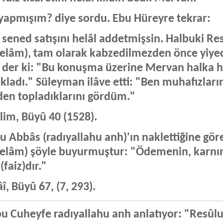
yapmışım? diye sordu. Ebu Hüreyre tekrar:
 sened satışını helâl addetmişsin. Halbuki Res
elâm), tam olarak kabzedilmezden önce yiyece
 der ki: "Bu konuşma üzerine Mervan halka hi
kladı." Süleyman ilâve etti: "Ben muhafızların
den topladıklarını gördüm."
im, Büyû 40 (1528).
nu Abbâs (radıyallahu anh)'ın naklettiğine gör
elâm) şöyle buyurmuştur: "Ödemenin, karnı
(faiz)dır."
î, Büyû 67, (7, 293).
u Cuheyfe radıyallahu anh anlatıyor: "Resûlu