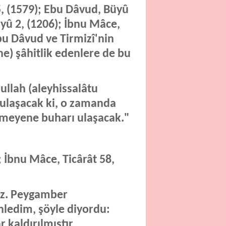
 (1579); Ebu Dâvud, Büyû
üyû 2, (1206); İbnu Mâce,
Ebu Dâvud ve Tirmizî'nin
ne) şâhitlik edenlere de bu
ullah (aleyhissalâtu
 ulaşacak ki, o zamanda
emeyene buharı ulaşacak."
; İbnu Mâce, Ticârât 58,
"Hz. Peygamber
inledim, şöyle diyordu:
 kaldırılmıştır,