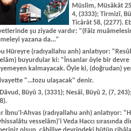
Müslim, Müsâkât 25,
4, (3333); Tirmizî, B
Ticârât 58, (2277). 
yetlerinde şu ziyade vardır: "(Fâiz muâmelesi
meleyi yazana da..."
u Hüreyre (radıyallahu anh) anlatıyor: "Resûl
elâm) buyurdular ki: "İnsanlar öyle bir devre
 yemeyen kalmayacak. Öyle ki, (doğrudan) y
rivayette "...tozu ulaşacak" denir.
Dâvud, Büyû 3, (3331); Nesâî, Büyû 2, (7, 243)
8).
r İbnu'l-Ahvas (radıyallahu anh) anlatıyor: 
yhissalâtu vesselâm)'i Veda Haccı sırasında d
eriniz olsun, câhiliye devrindeki bütün ribâlar