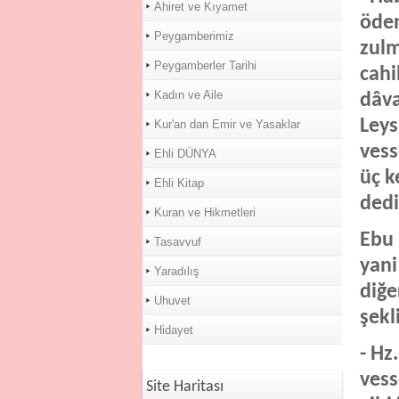
Ahiret ve Kıyamet
öden
Peygamberimiz
zulm
Peygamberler Tarihi
cahi
Kadın ve Aile
dâva
Leys
Kur'an dan Emir ve Yasaklar
vess
Ehli DÜNYA
üç k
Ehli Kitap
dedi
Kuran ve Hikmetleri
Ebu 
Tasavvuf
yani
Yaradılış
diğe
Uhuvet
şekl
Hidayet
- Hz
vess
Site Haritası