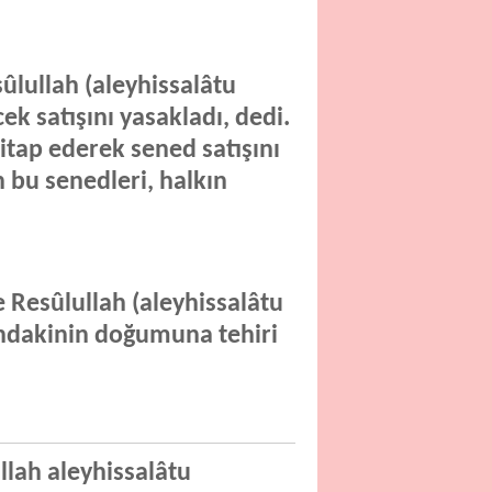
ûlullah (aleyhissalâtu
k satışını yasakladı, dedi.
tap ederek sened satışını
 bu senedleri, halkın
e Resûlullah (aleyhissalâtu
ndakinin doğumuna tehiri
llah aleyhissalâtu