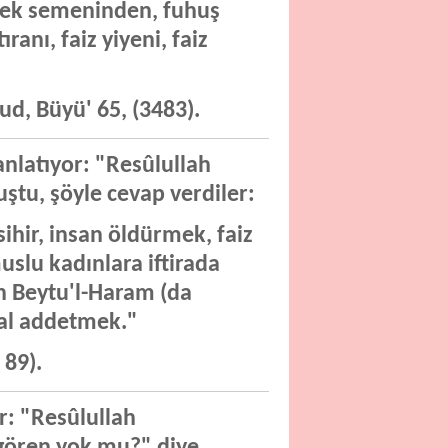
pek semeninden, fuhuş
nı, faiz yiyeni, faiz
ud, Büyü' 65, (3483).
nlatıyor: "Resûlullah
tu, şöyle cevap verdiler:
ihir, insan öldürmek, faiz
lu kadınlara iftirada
n Beytu'l-Haram (da
lal addetmek."
 89).
r: "Resûlullah
a gören yok mu?" diye