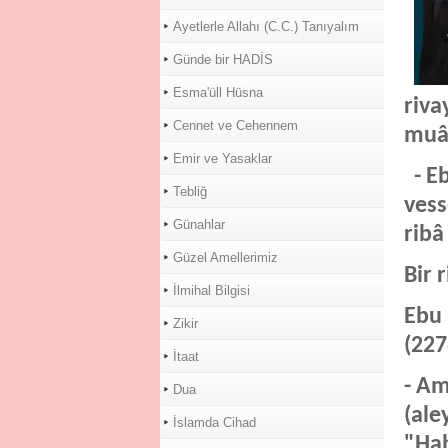
Ayetlerle Allahı (C.C.) Tanıyalım
Günde bir HADİS
Esma'üll Hüsna
riva
Cennet ve Cehennem
muâ
Emir ve Yasaklar
- Eb
Tebliğ
vess
Günahlar
ribâ
Güzel Amellerimiz
Bir 
İlmihal Bilgisi
Ebu 
Zikir
(227
İtaat
- Am
Dua
(ale
İslamda Cihad
"Hab