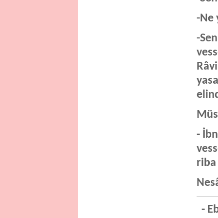
-Ne 
-Sen
vess
Râvi
yasa
elin
Müsl
- İb
vess
riba 
Nesâ
- Eb