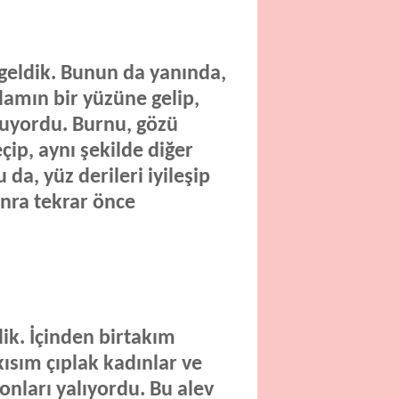
 geldik. Bunun da yanında,
amın bir yüzüne gelip,
yuyordu. Burnu, gözü
ip, aynı şekilde diğer
a, yüz derileri iyileşip
onra tekrar önce
dik. İçinden birtakım
kısım çıplak kadınlar ve
 onları yalıyordu. Bu alev