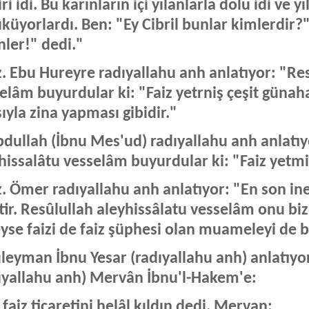
iri idi. Bu karınların içi yılanlarla dolu idi ve 
küyorlardı. Ben: "Ey Cibril bunlar kimlerdir?
nler!" dedi."
. Ebu Hureyre radıyallahu anh anlatıyor: "Res
elâm buyurdular ki: "Faiz yetrniş çeşit günaha 
ıyla zina yapması gibidir."
dullah (İbnu Mes'ud) radıyallahu anh anlatıy
hissalâtu vesselâm buyurdular ki: "Faiz yetmişü
. Ömer radıyallahu anh anlatıyor: "En son inen 
tir. Resûlullah aleyhissâlatu vesselâm onu biz
yse faizi de faiz şüphesi olan muameleyi de b
leyman İbnu Yesar (radıyallahu anh) anlatıyo
ıyallahu anh) Mervân İbnu'l-Hakem'e:
 faiz ticaretini helâl kıldın dedi. Mervan: