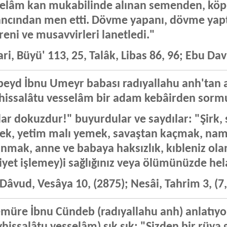
elâm kan mukabilinde alınan semenden, kö
ncından men etti. Dövme yapanı, dövme yaptıra
reni ve musavvirleri lanetledi."
ri, Büyü' 113, 25, Talâk, Libas 86, 96; Ebu Dav
eyd İbnu Umeyr babası radıyallahu anh'tan a
hissalâtu vesselâm bir adam kebâirden sormuş
ar dokuzdur!" buyurdular ve saydılar: "Şirk, s
k, yetim malı yemek, savaştan kaçmak, namus
nmak, anne ve babaya haksızlık, kıbleniz ola
yet işlemey)i sağlığınız veya ölümünüzde he
Dâvud, Vesâya 10, (2875); Nesâi, Tahrim 3, (7,
müre İbnu Cündeb (radıyallahu anh) anlatıyo
yhissalâtu vesselâm) sık sık: "Sizden bir rüy