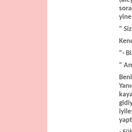
sora
yine
" Si
Kend
"- B
" Am
Beni
Yanı
kaya
gidi
iyil
yapt