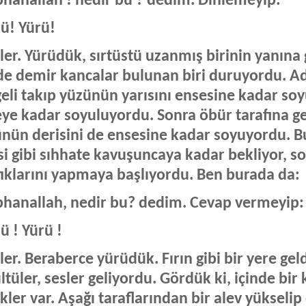
bhânallah ! nedir bu ? dedim. Dinlemeyip:
rü! Yürü!
ler. Yürüdük, sırtüstü uzanmış birinin yanına
de demir kancalar bulunan biri duruyordu. Ad
eli takıp yüzünün yarısını ensesine kadar so
ye kadar soyuluyordu. Sonra öbür tarafına geç
nün derisini de ensesine kadar soyuyordu. Bu d
si gibi sıhhate kavuşuncaya kadar bekliyor, s
ıklarını yapmaya başlıyordu. Ben burada da:
bhanallah, nedir bu? dedim. Cevap vermeyip:
rü ! Yürü !
ler. Beraberce yürüdük. Fırın gibi bir yere gel
ltüler, sesler geliyordu. Gördük ki, içinde bir 
kler var. Aşağı taraflarından bir alev yükselip