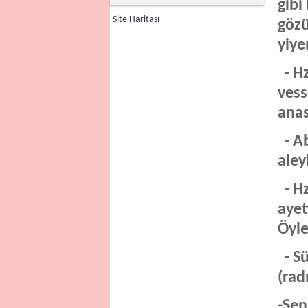
gibi 
Site Haritası
gözü
yiye
- Hz
vess
anas
- Ab
aley
- Hz
ayet
Öyle
- Sü
(rad
-Sen