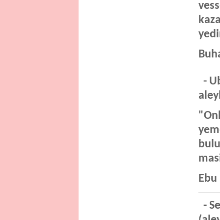
vess
kaza
yedi
Buha
- Ub
aley
"Onl
yeme
bulu
masi
Ebu 
- Se
(ale