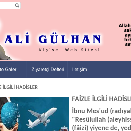
to Galeri
Ziyaretçi Defteri
İletişim
E İLGİLİ HADİSLER
FAİZLE İLGİLİ HADİS
İbnu Mes'ud (radıyal
"Resûlullah (aleyhis
(fâizi) yiyene de, ye