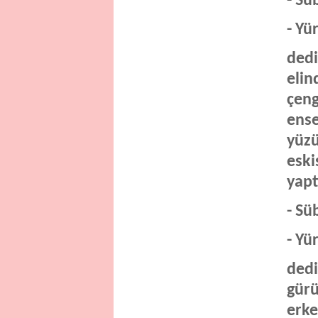
- Sü
- Yü
dedi
elin
çeng
ense
yüzü
eski
yapt
- Sü
- Yü
dedi
gürü
erke