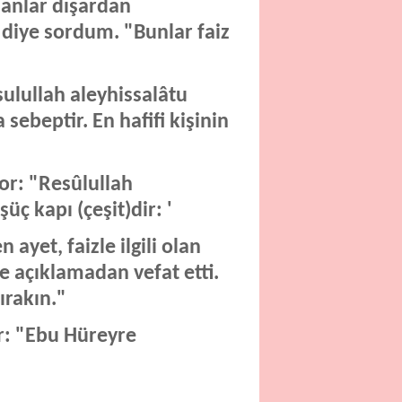
yılanlar dışardan
"diye sordum. "Bunlar faiz
ulullah aleyhissalâtu
sebeptir. En hafifi kişinin
or: "Resûlullah
ç kapı (çeşit)dir: '
ayet, faizle ilgili olan
e açıklamadan vefat etti.
ırakın."
r: "Ebu Hüreyre