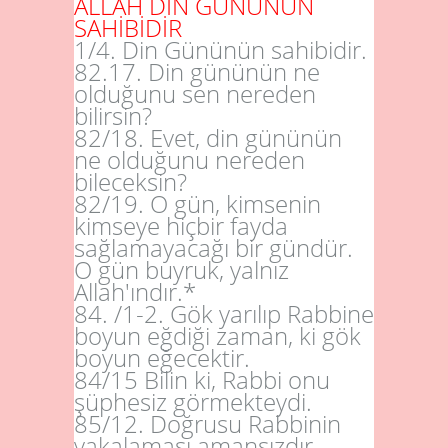
ALLAH DİN GÜNÜNÜN
SAHİBİDİR
1/4
. Din Gününün sahibidir.
82.17
. Din gününün ne
olduğunu sen nereden
bilirsin?
82/18
. Evet, din gününün
ne olduğunu nereden
bileceksin?
82/19
. O gün, kimsenin
kimseye hiçbir fayda
sağlamayacağı bir gündür.
O gün buyruk, yalnız
Allah'ındır.*
84
.
/1
-
2
. Gök yarılıp Rabbine
boyun eğdiği zaman, ki gök
boyun eğecektir.
84/15
Bilin ki, Rabbi onu
şüphesiz görmekteydi.
85/12
. Doğrusu Rabbinin
yakalaması amansızdır.