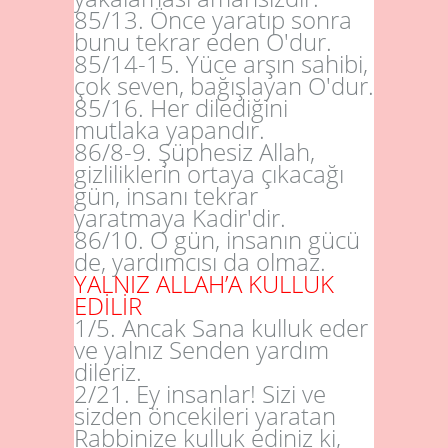
85/13
. Önce yaratıp sonra
bunu tekrar eden O'dur.
85/14
-
15
. Yüce arşın sahibi,
çok seven, bağışlayan O'dur.
85/16
. Her dilediğini
mutlaka yapandır.
86/8
-
9
. Şüphesiz Allah,
gizliliklerin ortaya çıkacağı
gün, insanı tekrar
yaratmaya Kadir'dir.
86/10
. O gün, insanın gücü
de, yardımcısı da olmaz.
YALNIZ ALLAH’A KULLUK
EDİLİR
1/5
. Ancak Sana kulluk eder
ve yalnız Senden yardım
dileriz.
2/21
. Ey insanlar! Sizi ve
sizden öncekileri yaratan
Rabbinize kulluk ediniz ki,