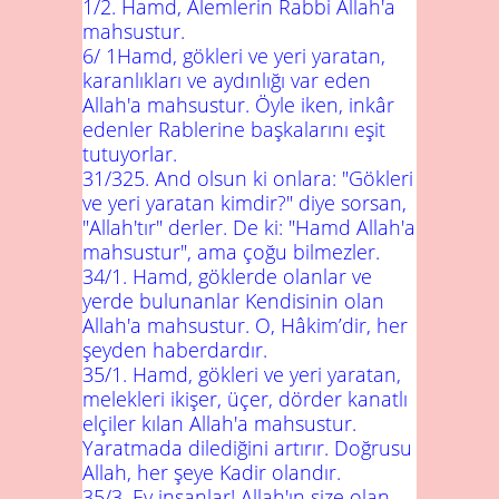
1/2
. Hamd, Âlemlerin Rabbi Allah'a
mahsustur.
6/
1
Hamd, gökleri ve yeri yaratan,
karanlıkları ve aydınlığı var eden
Allah'a mahsustur. Öyle iken, inkâr
edenler Rablerine başkalarını eşit
tutuyorlar.
31/325
. And olsun ki onlara: "Gökleri
ve yeri yaratan kimdir?" diye sorsan,
"Allah'tır" derler. De ki: "Hamd Allah'a
mahsustur", ama çoğu bilmezler.
34/1
. Hamd, göklerde olanlar ve
yerde bulunanlar Kendisinin olan
Allah'a mahsustur. O, Hâkim’dir, her
şeyden haberdardır.
35/1
. Hamd, gökleri ve yeri yaratan,
melekleri ikişer, üçer, dörder kanatlı
elçiler kılan Allah'a mahsustur.
Yaratmada dilediğini artırır. Doğrusu
Allah, her şeye Kadir olandır.
35/3
. Ey insanlar! Allah'ın size olan