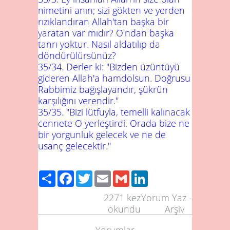
nimetini anın; sizi gökten ve yerden
rızıklandıran Allah'tan başka bir
yaratan var mıdır? O'ndan başka
tanrı yoktur. Nasıl aldatılıp da
döndürülürsünüz?
35/34
. Derler ki: "Bizden üzüntüyü
gideren Allah'a hamdolsun. Doğrusu
Rabbimiz bağışlayandır, şükrün
karşılığını verendir."
35/35
. "Bizi lütfuyla, temelli kalınacak
cennete O yerleştirdi. Orada bize ne
bir yorgunluk gelecek ve ne de
usanç gelecektir."
Share
Facebook
Twitter
Email
Gmail
LinkedIn
2271
kez
Yorum Yaz
-
okundu
Arşiv