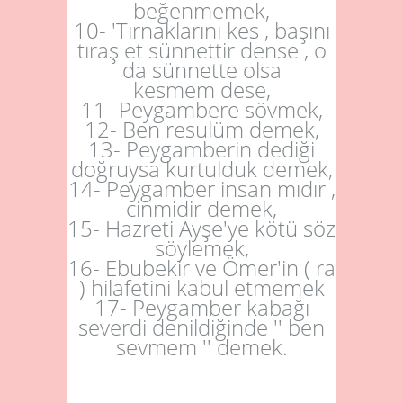
beğenmemek,
10- 'Tırnaklarını kes , başını
tıraş et sünnettir dense , o
da sünnette olsa
kesmem dese,
11- Peygambere sövmek,
12- Ben resulüm demek,
13- Peygamberin dediği
doğruysa kurtulduk demek,
14- Peygamber insan mıdır ,
cinmidir demek,
15- Hazreti Ayşe'ye kötü söz
söylemek,
16- Ebubekir ve Ömer'in ( ra
) hilafetini kabul etmemek
17- Peygamber kabağı
severdi denildiğinde '' ben
sevmem '' demek.