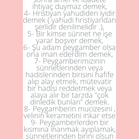
ihtiyaç duymaz demek,
4- Hristiyan yahudiden iyidir
demek ( yahudi hristiyandan
şerlidir denilmelidir .),
5- Bir kimse sünnet ne işe
yarar boşver demek,
6- Şu adam peygamber olsa
ona iman ederdim demek,
7- Peygamberimizinin
sünnetlerinden veya
hadislerinden birisini hafife
alıp alay etmek, mütevatir
bir hadisi reddetmek veya
alaya alır bir tarzda "çok
dinledik bunları" demek.
8- Peygamberin mucizesini ,
velinin kerametini inkar etse
9- Peygamberlerden bir
kısmına inanmak ayıplamak,
sünnetlerinden birini olsun