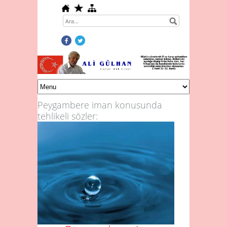
Peygambere iman konusunda
tehlikeli sözler: