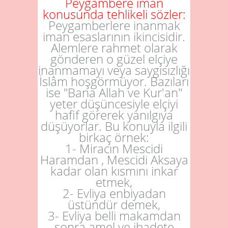
Peygambere iman
konusunda tehlikeli sözler:
Peygamberlere inanmak
iman esaslarının ikincisidir.
Alemlere rahmet olarak
gönderen o güzel elçiye
inanmamayı veya saygısızlığı
İslâm hoşgörmüyor. Bazıları
ise "Bana Allah ve Kur'an"
yeter düşüncesiyle elçiyi
hafif görerek yanılgıya
düşüyorlar. Bu konuyla ilgili
birkaç örnek:
1- Miracın Mescidi
Haramdan , Mescidi Aksaya
kadar olan kısmını inkar
etmek,
2- Evliya enbiyadan
üstündür demek,
3- Evliya belli makamdan
sonra amel ve ibadete